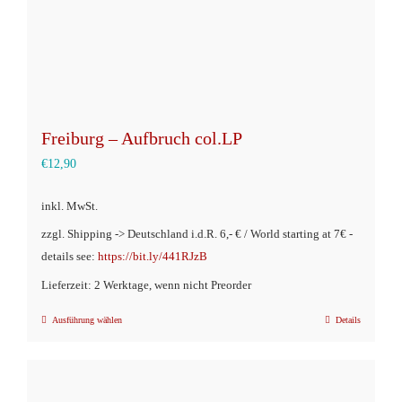
Freiburg – Aufbruch col.LP
€
12,90
inkl. MwSt.
zzgl. Shipping -> Deutschland i.d.R. 6,- € / World starting at 7€ -
details see:
https://bit.ly/441RJzB
Lieferzeit: 2 Werktage, wenn nicht Preorder
Ausführung wählen
Details
Dieses
Produkt
weist
mehrere