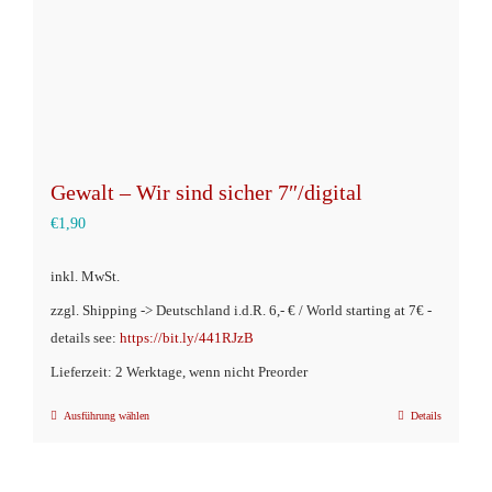
Produktseite
gewählt
werden
Gewalt – Wir sind sicher 7″/digital
€
1,90
inkl. MwSt.
zzgl. Shipping -> Deutschland i.d.R. 6,- € / World starting at 7€ -
details see:
https://bit.ly/441RJzB
Lieferzeit: 2 Werktage, wenn nicht Preorder
Ausführung wählen
Details
Dieses
Produkt
weist