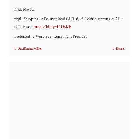
inkl. MwSt.
zzgl. Shipping -> Deutschland i.d.R. 6,- € / World starting at 7€ -
details see:
https://bit.ly/441RJzB
Lieferzeit: 2 Werktage, wenn nicht Preorder
Ausführung wählen
Details
Dieses
Produkt
weist
mehrere
Varianten
auf.
Die
Optionen
können
auf
der