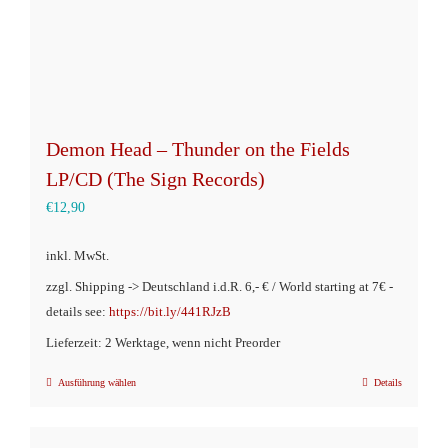
gewählt
werden
Demon Head – Thunder on the Fields
LP/CD (The Sign Records)
€
12,90
inkl. MwSt.
zzgl. Shipping -> Deutschland i.d.R. 6,- € / World starting at 7€ -
details see:
https://bit.ly/441RJzB
Lieferzeit: 2 Werktage, wenn nicht Preorder
Ausführung wählen
Details
Dieses
Produkt
weist