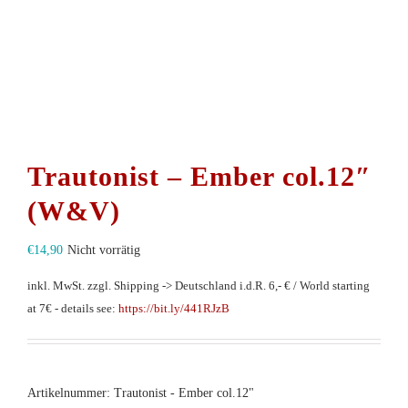
Trautonist – Ember col.12″
(W&V)
€
14,90
Nicht vorrätig
inkl. MwSt.
zzgl. Shipping -> Deutschland i.d.R. 6,- € / World starting
at 7€ - details see:
https://bit.ly/441RJzB
Artikelnummer:
Trautonist - Ember col.12"