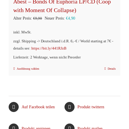
Abest – Bonds Of Euphoria LP/CD (Coop
with Moment Of Collapse)
Ursprünglicher
Aktueller
Alter Preis:
€
9,90
Neuer Preis:
€
4,90
Preis
Preis
inkl. MwSt.
war:
ist:
zzgl. Shipping -> Deutschland i.d.R. 6,- € / World starting at 7€ -
€9,90
€4,90.
details see:
https://bit.ly/441RJzB
Lieferzeit: 2 Werktage, wenn nicht Preorder
Ausführung wählen
Details
Dieses
Produkt
weist
mehrere
Varianten
Auf Facebook teilen
Produkt twittern
auf.
Die
Optionen
Produkt anpinnen
Produkt mailen