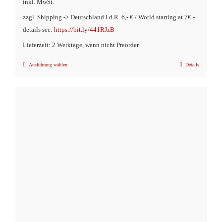
inkl. MwSt.
zzgl. Shipping -> Deutschland i.d.R. 6,- € / World starting at 7€ -
details see:
https://bit.ly/441RJzB
Lieferzeit: 2 Werktage, wenn nicht Preorder
Ausführung wählen
Details
Dieses
Produkt
weist
mehrere
Varianten
auf.
Die
Optionen
können
auf
der
Produktseite