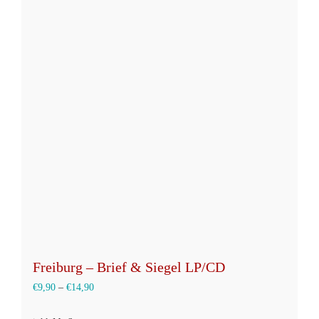
Varianten
auf.
Die
Optionen
können
auf
der
Produktseite
gewählt
werden
Freiburg – Brief & Siegel LP/CD
€
9,90
–
€
14,90