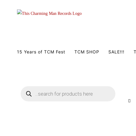
Zum
Inhalt
springen
15 Years of TCM Fest
TCM SHOP
SALE!!!
T
Products
search