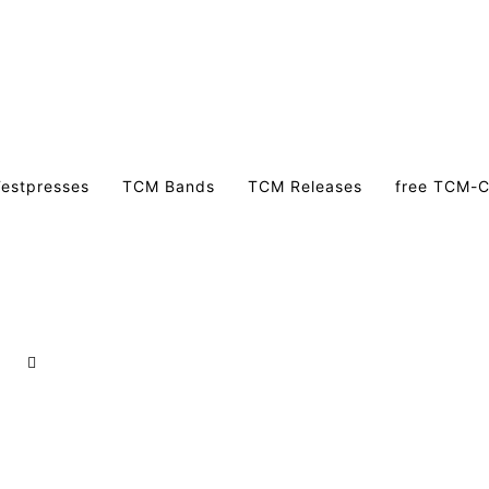
estpresses
TCM Bands
TCM Releases
free TCM-