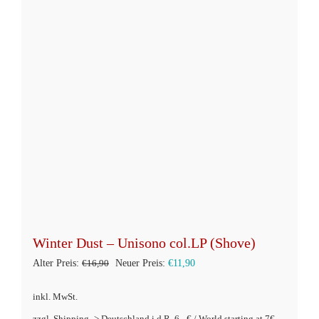
Winter Dust – Unisono col.LP (Shove)
Ursprünglicher
Aktueller
Alter Preis:
€
16,90
Neuer Preis:
€
11,90
Preis
Preis
inkl. MwSt.
war:
ist: