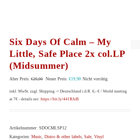
Six Days Of Calm – My
Little, Safe Place 2x col.LP
(Midsummer)
Ursprünglicher
Aktueller
Alter Preis:
€
29,90
Neuer Preis:
€
19,90
Nicht vorrätig
Preis
Preis
inkl. MwSt.
zzgl. Shipping -> Deutschland i.d.R. 6,- € / World starting
war:
ist:
at 7€ - details see:
https://bit.ly/441RJzB
€29,90
€19,90.
Artikelnummer:
SDOCMLSP12
Kategorien:
Music
,
Distro & other labels
,
Sale
,
Vinyl