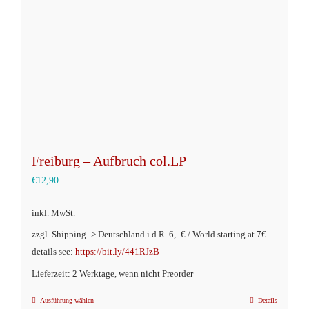
können
auf
der
Produktseite
gewählt
werden
Freiburg – Aufbruch col.LP
€
12,90
inkl. MwSt.
zzgl. Shipping -> Deutschland i.d.R. 6,- € / World starting at 7€ -
details see:
https://bit.ly/441RJzB
Lieferzeit: 2 Werktage, wenn nicht Preorder
Ausführung wählen
Details
Dieses