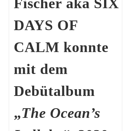
Fischer
aka
SIX
DAYS OF
CALM konnte
m
it dem
Debütalbum
„
The Ocean’s