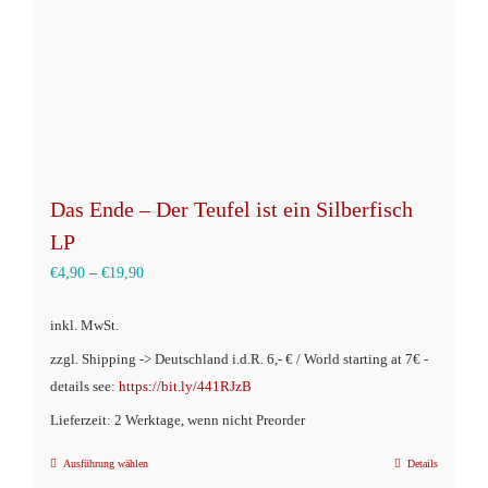
auf
der
Produktseite
gewählt
werden
Das Ende – Der Teufel ist ein Silberfisch
LP
€
4,90
–
€
19,90
inkl. MwSt.
zzgl. Shipping -> Deutschland i.d.R. 6,- € / World starting at 7€ -
details see:
https://bit.ly/441RJzB
Lieferzeit: 2 Werktage, wenn nicht Preorder
Ausführung wählen
Details
Dieses