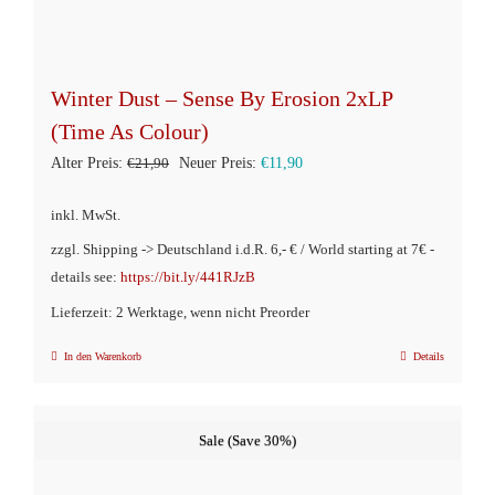
Winter Dust – Sense By Erosion 2xLP
(Time As Colour)
Ursprünglicher
Aktueller
Alter Preis:
€
21,90
Neuer Preis:
€
11,90
Preis
Preis
inkl. MwSt.
war:
ist:
zzgl. Shipping -> Deutschland i.d.R. 6,- € / World starting at 7€ -
€21,90
€11,90.
details see:
https://bit.ly/441RJzB
Lieferzeit: 2 Werktage, wenn nicht Preorder
In den Warenkorb
Details
Sale (Save 30%)