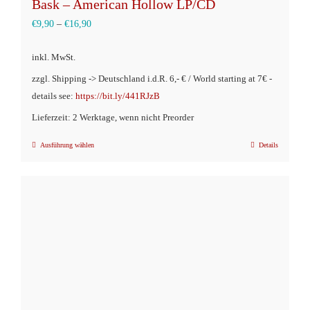
Bask – American Hollow LP/CD
€
9,90
–
€
16,90
inkl. MwSt.
zzgl. Shipping -> Deutschland i.d.R. 6,- € / World starting at 7€ -
details see:
https://bit.ly/441RJzB
Lieferzeit: 2 Werktage, wenn nicht Preorder
Ausführung wählen
Details
Dieses
Produkt
weist
mehrere
Varianten
auf.
Die
Optionen
können