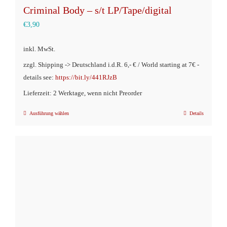
Criminal Body – s/t LP/Tape/digital
€
3,90
inkl. MwSt.
zzgl. Shipping -> Deutschland i.d.R. 6,- € / World starting at 7€ -
details see:
https://bit.ly/441RJzB
Lieferzeit: 2 Werktage, wenn nicht Preorder
Ausführung wählen
Details
Dieses
Produkt
weist
mehrere
Varianten
auf.
Die
Optionen