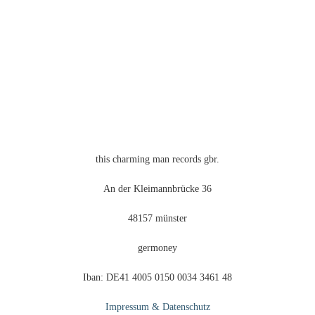
auf
der
Produktseite
gewählt
werden
this charming man records gbr.
An der Kleimannbrücke 36
48157 münster
germoney
Iban: DE41 4005 0150 0034 3461 48
Impressum & Datenschutz