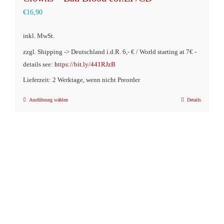
€
16,90
inkl. MwSt.
zzgl. Shipping -> Deutschland i.d.R. 6,- € / World starting at 7€ -
details see:
https://bit.ly/441RJzB
Lieferzeit: 2 Werktage, wenn nicht Preorder
Ausführung wählen
Details
Dieses
Produkt
weist
mehrere
Varianten
auf.
Die
Optionen
können