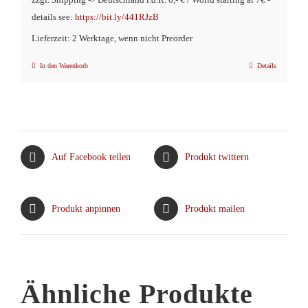
zzgl. Shipping -> Deutschland i.d.R. 6,- € / World starting at 7€ -
€16,90
€11,90.
details see:
https://bit.ly/441RJzB
Lieferzeit: 2 Werktage, wenn nicht Preorder
In den Warenkorb
Details
Auf Facebook teilen
Produkt twittern
Produkt anpinnen
Produkt mailen
Ähnliche Produkte