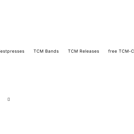
estpresses
TCM Bands
TCM Releases
free TCM-