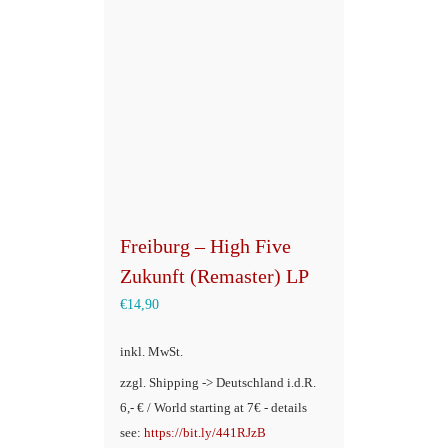
Freiburg – High Five
Zukunft (Remaster) LP
€
14,90
inkl. MwSt.
zzgl. Shipping -> Deutschland i.d.R.
6,- € / World starting at 7€ - details
see:
https://bit.ly/441RJzB