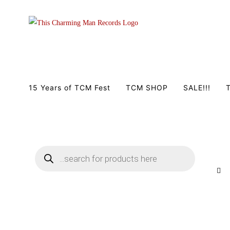
Zum
Inhalt
springen
15 Years of TCM Fest
TCM SHOP
SALE!!!
T
Products
search