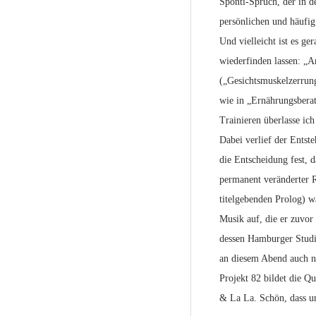
Sponti-Spruch, der in de
persönlichen und häufig
Und vielleicht ist es ge
wiederfinden lassen: „A
(„Gesichtsmuskelzerrung“
wie in „Ernährungsberat
Trainieren überlasse ich
Dabei verlief der Entst
die Entscheidung fest, 
permanent veränderter 
titelgebenden Prolog) 
Musik auf, die er zuvor
dessen Hamburger Studio
an diesem Abend auch n
Projekt 82 bildet die Q
& La La. Schön, dass un