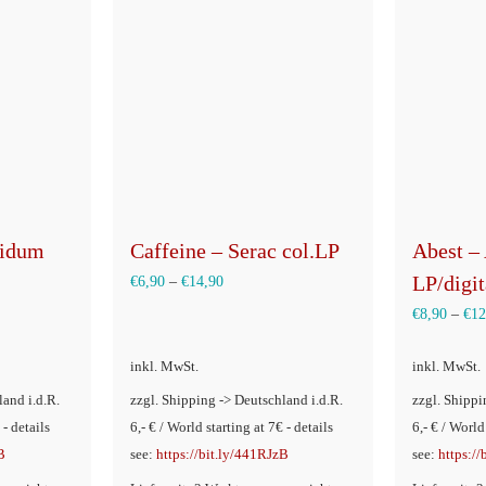
werden
uidum
Caffeine – Serac col.LP
Abest –
LP/digit
€
6,90
–
€
14,90
€
8,90
–
€
12
inkl. MwSt.
inkl. MwSt.
land i.d.R.
zzgl. Shipping -> Deutschland i.d.R.
zzgl. Shippi
 - details
6,- € / World starting at 7€ - details
6,- € / World
B
see:
https://bit.ly/441RJzB
see:
https:/