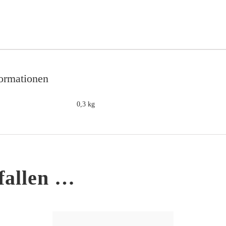
formationen
0,3 kg
fallen …