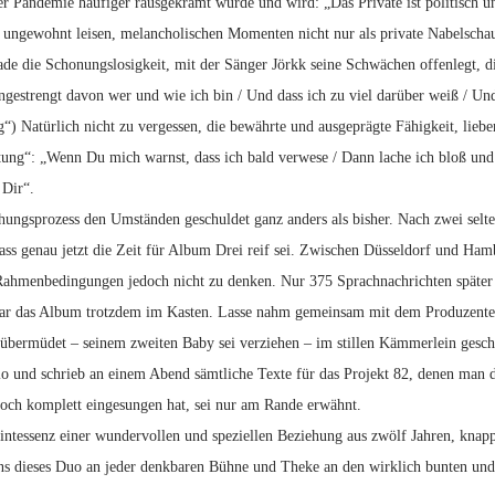
r Pandemie häufiger rausgekramt wurde und wird: „Das Private ist politisch und
 ungewohnt leisen, melancholischen Momenten nicht nur als private Nabelscha
rade die Schonungslosigkeit, mit der Sänger Jörkk seine Schwächen offenlegt, d
ngestrengt davon wer und wie ich bin / Und dass ich zu viel darüber weiß / Und
) Natürlich nicht zu vergessen, die bewährte und ausgeprägte Fähigkeit, lieber 
ung“: „Wenn Du mich warnst, dass ich bald verwese / Dann lache ich bloß und 
 Dir“.
ehungsprozess den Umständen geschuldet ganz anders als bisher. Nach zwei sel
dass genau jetzt die Zeit für Album Drei reif sei. Zwischen Düsseldorf und Ha
Rahmenbedingungen jedoch nicht zu denken. Nur 375 Sprachnachrichten später (
war das Album trotzdem im Kasten. Lasse nahm gemeinsam mit dem Produzente
 übermüdet – seinem zweiten Baby sei verziehen – im stillen Kämmerlein geschri
 und schrieb an einem Abend sämtliche Texte für das Projekt 82, denen man di
och komplett eingesungen hat, sei nur am Rande erwähnt.
uintessenz einer wundervollen und speziellen Beziehung aus zwölf Jahren, kn
s dieses Duo an jeder denkbaren Bühne und Theke an den wirklich bunten und se