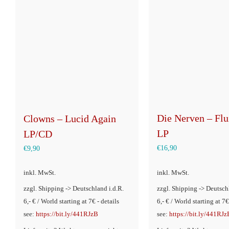
Die Nerven – Fl
Clowns – Lucid Again
LP
LP/CD
€
16,90
€
9,90
inkl. MwSt.
inkl. MwSt.
zzgl. Shipping -> Deutschland i.d.R.
zzgl. Shipping -> Deutsch
6,- € / World starting at 7€ - details
6,- € / World starting at 7€
see:
https://bit.ly/441RJzB
see:
https://bit.ly/441RJz