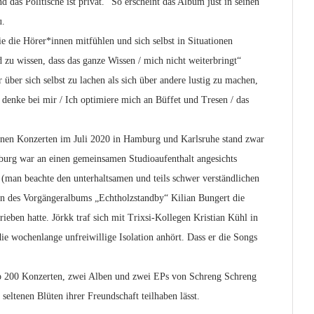
 das Politische ist privat.“ So erscheint das Album just in seinen
u.
ie die Hörer*innen mitfühlen und sich selbst in Situationen
 zu wissen, dass das ganze Wissen / mich nicht weiterbringt“
über sich selbst zu lachen als sich über andere lustig zu machen,
denke bei mir / Ich optimiere mich an Büffet und Tresen / das
tenen Konzerten im Juli 2020 in Hamburg und Karlsruhe stand zwar
mburg war an einen gemeinsamen Studioaufenthalt angesichts
man beachte den unterhaltsamen und teils schwer verständlichen
n des Vorgängeralbums „Echtholzstandby“ Kilian Bungert die
eben hatte. Jörkk traf sich mit Trixsi-Kollegen Kristian Kühl in
e wochenlange unfreiwillige Isolation anhört. Dass er die Songs
app 200 Konzerten, zwei Alben und zwei EPs von Schreng Schreng
ltenen Blüten ihrer Freundschaft teilhaben lässt.