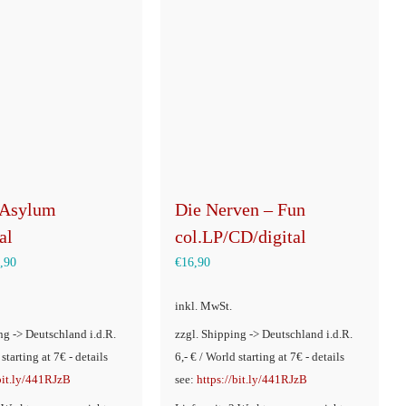
Die Nerven – Fun
 Asylum
col.LP/CD/digital
al
€
16,90
,90
inkl. MwSt.
ng -> Deutschland i.d.R.
zzgl. Shipping -> Deutschland i.d.R.
 starting at 7€ - details
6,- € / World starting at 7€ - details
/bit.ly/441RJzB
see:
https://bit.ly/441RJzB