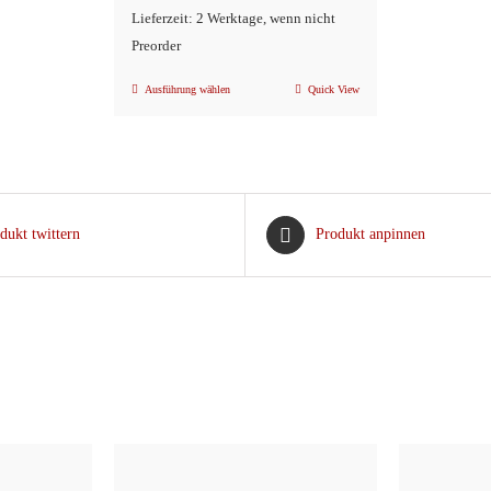
Lieferzeit: 2 Werktage, wenn nicht
Preorder
Ausführung wählen
Quick View
Dieses
Produkt
weist
mehrere
Varianten
dukt twittern
Produkt anpinnen
auf.
Die
Optionen
können
auf
der
Produktseite
gewählt