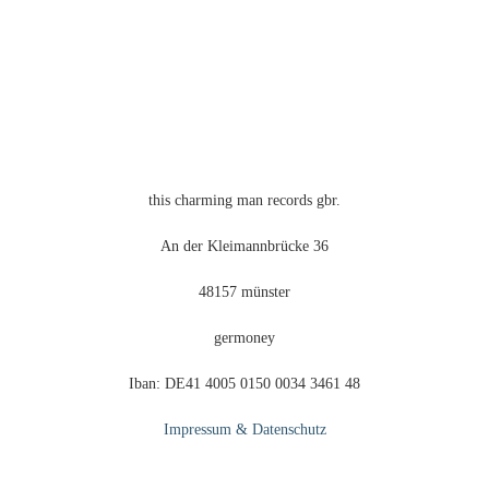
Produktseite
gewählt
werden
this charming man records gbr.
An der Kleimannbrücke 36
48157 münster
germoney
Iban: DE41 4005 0150 0034 3461 48
Impressum & Datenschutz