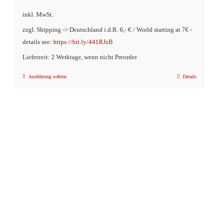
inkl. MwSt.
zzgl. Shipping -> Deutschland i.d.R. 6,- € / World starting at 7€ -
details see:
https://bit.ly/441RJzB
Lieferzeit: 2 Werktage, wenn nicht Preorder
Ausführung wählen
Details
Dieses
Produkt
weist
mehrere
Varianten
auf.
Die
Optionen
können
auf
der