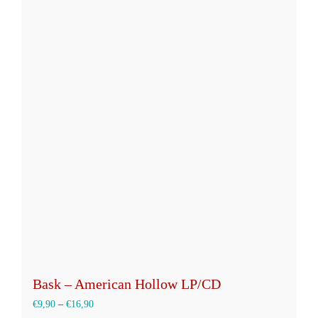
Bask – American Hollow LP/CD
€
9,90
–
€
16,90