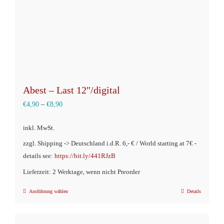
Produktseite
gewählt
werden
Abest – Last 12″/digital
€
4,90
–
€
8,90
inkl. MwSt.
zzgl. Shipping -> Deutschland i.d.R. 6,- € / World starting at 7€ -
details see:
https://bit.ly/441RJzB
Lieferzeit: 2 Werktage, wenn nicht Preorder
Ausführung wählen
Details
Dieses
Produkt
weist