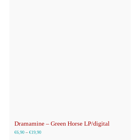
mehrere
Varianten
auf.
Die
Optionen
können
auf
der
Produktseite
gewählt
werden
Dramamine – Green Horse LP/digital
€
6,90
–
€
19,90