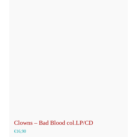
mehrere
Varianten
auf.
Die
Optionen
können
auf
der
Produktseite
gewählt
werden
Clowns – Bad Blood col.LP/CD
€
16,90