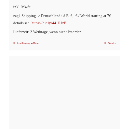
inkl. MwSt.
zzgl. Shipping -> Deutschland i.d.R. 6,- € / World starting at 7€ -
details see:
https://bit.ly/441RJzB
Lieferzeit: 2 Werktage, wenn nicht Preorder
Ausführung wählen
Details
Dieses
Produkt
weist
mehrere
Varianten
auf.
Die
Optionen
können
auf
der