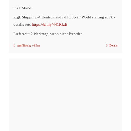
inkl. MwSt.
zzgl. Shipping -> Deutschland i.d.R. 6,- € / World starting at 7€ -
details see:
https://bit.ly/441RJzB
Lieferzeit: 2 Werktage, wenn nicht Preorder
Ausführung wählen
Details
Dieses
Produkt
weist
mehrere
Varianten
auf.
Die
Optionen
können
auf
der