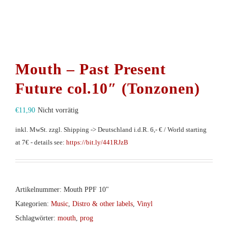
Mouth – Past Present
Future col.10″ (Tonzonen)
€
11,90
Nicht vorrätig
inkl. MwSt.
zzgl. Shipping -> Deutschland i.d.R. 6,- € / World starting
at 7€ - details see:
https://bit.ly/441RJzB
Artikelnummer:
Mouth PPF 10"
Kategorien:
Music
,
Distro & other labels
,
Vinyl
Schlagwörter:
mouth
,
prog