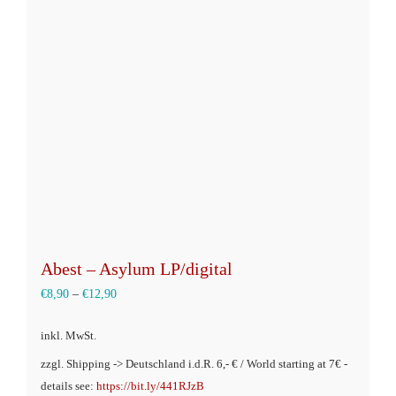
Abest – Asylum LP/digital
€
8,90
–
€
12,90
inkl. MwSt.
zzgl. Shipping -> Deutschland i.d.R. 6,- € / World starting at 7€ -
details see:
https://bit.ly/441RJzB