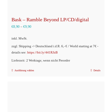
Bask – Ramble Beyond LP/CD/digital
€
8,90
–
€
9,90
inkl. MwSt.
zzgl. Shipping -> Deutschland i.d.R. 6,- € / World starting at 7€ -
details see:
https://bit.ly/441RJzB
Lieferzeit: 2 Werktage, wenn nicht Preorder
Ausführung wählen
Details
Dieses
Produkt
weist
mehrere
Varianten
auf.