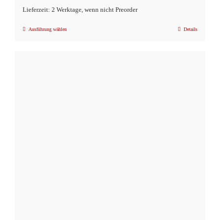
Lieferzeit: 2 Werktage, wenn nicht Preorder
Ausführung wählen
Details
Dieses
Produkt
weist
mehrere
Varianten
auf.
Die
Optionen
können
auf
der
Produktseite
gewählt
werden