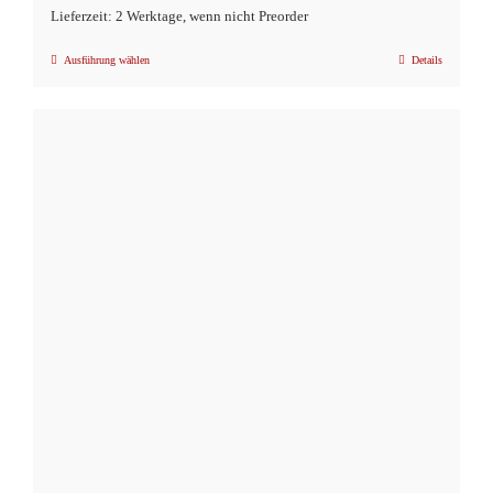
Lieferzeit: 2 Werktage, wenn nicht Preorder
Ausführung wählen
Details
Dieses
Produkt
weist
mehrere
Varianten
auf.
Die
Optionen
können
auf
der
Produktseite
gewählt
werden