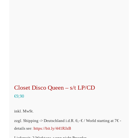
Optionen
können
auf
der
Produktseite
gewählt
werden
Closet Disco Queen – s/t LP/CD
€
9,90
inkl. MwSt.
zzgl. Shipping -> Deutschland i.d.R. 6,- € / World starting at 7€ -
details see:
https://bit.ly/441RJzB