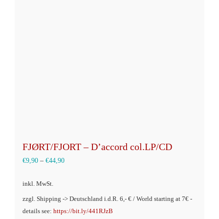
Die
Optionen
können
auf
der
Produktseite
gewählt
werden
FJØRT/FJORT – D’accord col.LP/CD
€
9,90
–
€
44,90
inkl. MwSt.
zzgl. Shipping -> Deutschland i.d.R. 6,- € / World starting at 7€ -
details see:
https://bit.ly/441RJzB