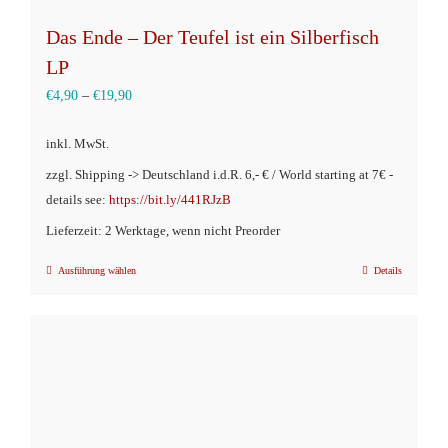
Das Ende – Der Teufel ist ein Silberfisch
LP
€
4,90
–
€
19,90
inkl. MwSt.
zzgl. Shipping -> Deutschland i.d.R. 6,- € / World starting at 7€ -
details see:
https://bit.ly/441RJzB
Lieferzeit: 2 Werktage, wenn nicht Preorder
Ausführung wählen
Details
Dieses
Produkt
weist
mehrere
Varianten
auf.
Die