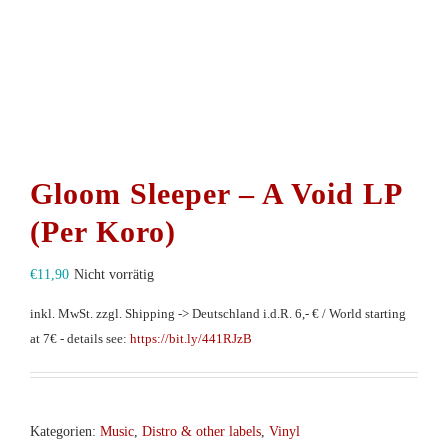
Gloom Sleeper – A Void LP
(Per Koro)
€
11,90
Nicht vorrätig
inkl. MwSt.
zzgl. Shipping -> Deutschland i.d.R. 6,- € / World starting
at 7€ - details see:
https://bit.ly/441RJzB
Kategorien:
Music
,
Distro & other labels
,
Vinyl