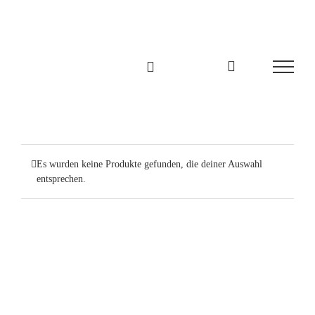
Zum
Inhalt
springen
Es wurden keine Produkte gefunden, die deiner Auswahl
entsprechen.