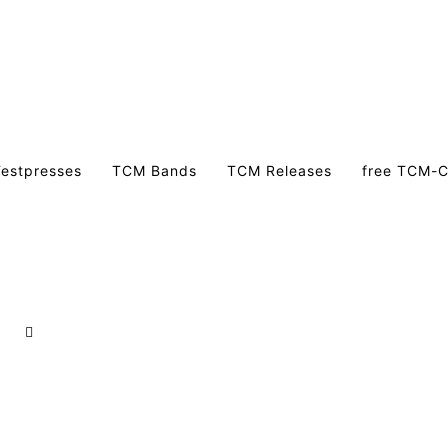
estpresses
TCM Bands
TCM Releases
free TCM-