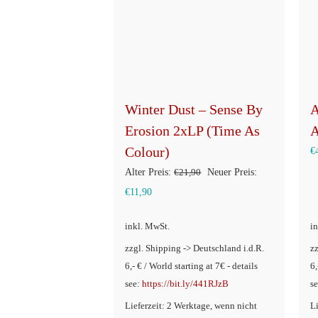
Winter Dust – Sense By
A
Erosion 2xLP (Time As
A
Colour)
€
Ursprünglicher
Alter Preis:
€
21,90
Neuer Preis:
Aktueller
Preis
€
11,90
Preis
war:
inkl. MwSt.
i
ist:
€21,90
zzgl. Shipping -> Deutschland i.d.R.
z
€11,90.
6,- € / World starting at 7€ - details
6,
see:
https://bit.ly/441RJzB
s
Lieferzeit: 2 Werktage, wenn nicht
L