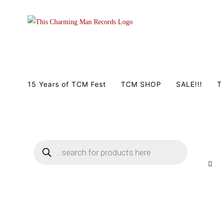
Zum
Inhalt
springen
15 Years of TCM Fest
TCM SHOP
SALE!!!
T
Products
search