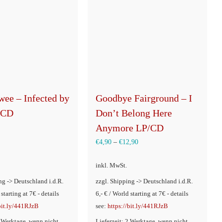
wee – Infected by
Goodbye Fairground – I
/CD
Don’t Belong Here
Anymore LP/CD
€
4,90
–
€
12,90
inkl. MwSt.
ng -> Deutschland i.d.R.
zzgl. Shipping -> Deutschland i.d.R.
 starting at 7€ - details
6,- € / World starting at 7€ - details
/bit.ly/441RJzB
see:
https://bit.ly/441RJzB
2 Werktage, wenn nicht
Lieferzeit: 2 Werktage, wenn nicht