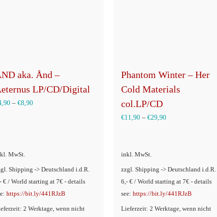
ND aka. Ånd –
Phantom Winter – Her
eternus LP/CD/Digital
Cold Materials
col.LP/CD
4,90
–
€
8,90
€
11,90
–
€
29,90
nkl. MwSt.
inkl. MwSt.
zgl. Shipping -> Deutschland i.d.R.
zzgl. Shipping -> Deutschland i.d.R.
- € / World starting at 7€ - details
6,- € / World starting at 7€ - details
ee:
https://bit.ly/441RJzB
see:
https://bit.ly/441RJzB
ieferzeit: 2 Werktage, wenn nicht
Lieferzeit: 2 Werktage, wenn nicht