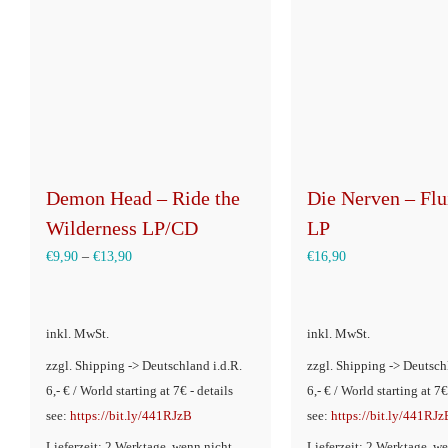
Demon Head – Ride the
Die Nerven – Fl
Wilderness LP/CD
LP
€
9,90
–
€
13,90
€
16,90
inkl. MwSt.
inkl. MwSt.
zzgl. Shipping -> Deutschland i.d.R.
zzgl. Shipping -> Deutsch
6,- € / World starting at 7€ - details
6,- € / World starting at 7€
see:
https://bit.ly/441RJzB
see:
https://bit.ly/441RJz
Lieferzeit: 2 Werktage, wenn nicht
Lieferzeit: 2 Werktage, w