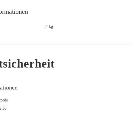
formationen
,4 kg
sicherheit
mationen
ords
e 36