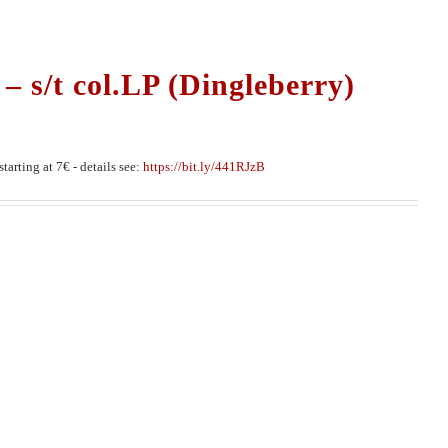
 s/t col.LP (Dingleberry)
tarting at 7€ - details see:
https://bit.ly/441RJzB