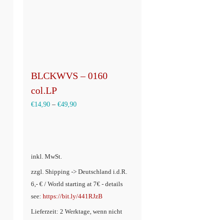
BLCKWVS – 0160
col.LP
€
14,90
–
€
49,90
inkl. MwSt.
zzgl. Shipping -> Deutschland i.d.R.
6,- € / World starting at 7€ - details
see:
https://bit.ly/441RJzB
Lieferzeit: 2 Werktage, wenn nicht