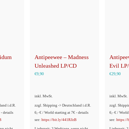
uidum
Antipeewee – Madness
Antipee
Unleashed LP/CD
Evil LP
€
9,90
€
29,90
inkl. MwSt.
inkl. MwSt.
land i.d.R.
zzgl. Shipping -> Deutschland i.d.R.
zzgl. Shippi
 - details
6,- € / World starting at 7€ - details
6,- € / World
B
see:
https://bit.ly/441RJzB
see:
https:/
enn nicht
Lieferzeit: 2 Werktage, wenn nicht
Lieferzeit: 