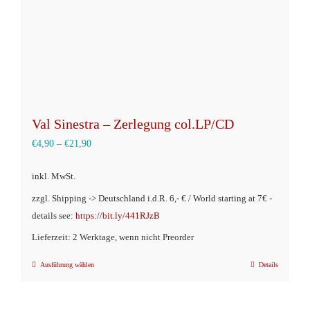
Val Sinestra – Zerlegung col.LP/CD
€
4,90
–
€
21,90
inkl. MwSt.
zzgl. Shipping -> Deutschland i.d.R. 6,- € / World starting at 7€ -
details see:
https://bit.ly/441RJzB
Lieferzeit: 2 Werktage, wenn nicht Preorder
Ausführung wählen
Details
Dieses
Produkt
weist