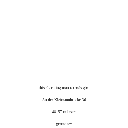
mehrere
Varianten
auf.
Die
Optionen
können
auf
der
Produktseite
gewählt
werden
this charming man records gbr.
An der Kleimannbrücke 36
48157 münster
germoney