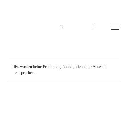
Zum
Inhalt
springen
Es wurden keine Produkte gefunden, die deiner Auswahl
entsprechen.