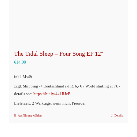
Produktseite
gewählt
werden
The Tidal Sleep – Four Song EP 12″
€
14,90
inkl. MwSt.
zzgl. Shipping -> Deutschland i.d.R. 6,- € / World starting at 7€ -
details see:
https://bit.ly/441RJzB
Lieferzeit: 2 Werktage, wenn nicht Preorder
Ausführung wählen
Details
Dieses
Produkt
weist