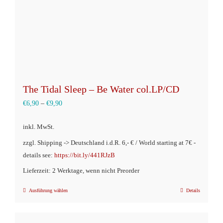
The Tidal Sleep – Be Water col.LP/CD
€
6,90
–
€
9,90
inkl. MwSt.
zzgl. Shipping -> Deutschland i.d.R. 6,- € / World starting at 7€ -
details see:
https://bit.ly/441RJzB
Lieferzeit: 2 Werktage, wenn nicht Preorder
Ausführung wählen
Details
Dieses
Produkt
weist