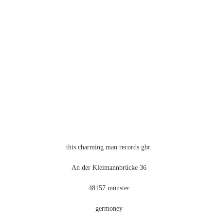
mehrere
Varianten
auf.
Die
Optionen
können
auf
der
Produktseite
gewählt
werden
this charming man records gbr.
An der Kleimannbrücke 36
48157 münster
germoney