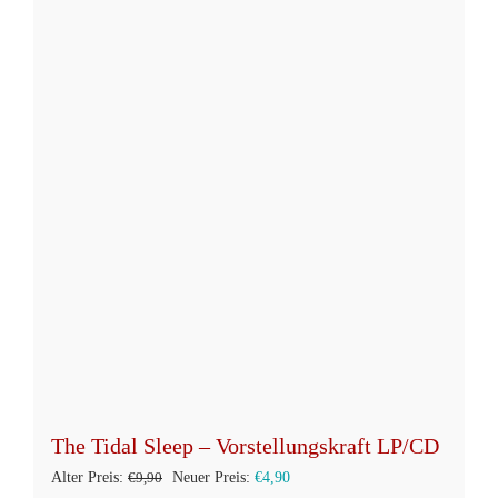
mehrere
Varianten
auf.
Die
Optionen
können
auf
der
Produktseite
gewählt
werden
The Tidal Sleep – Vorstellungskraft LP/CD
Ursprünglicher
Aktueller
Alter Preis:
€
9,90
Neuer Preis:
€
4,90