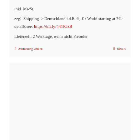
Preis
Preis
inkl. MwSt.
war:
ist:
zzgl. Shipping -> Deutschland i.d.R. 6,- € / World starting at 7€ -
€9,90
€4,90.
details see:
https://bit.ly/441RJzB
Lieferzeit: 2 Werktage, wenn nicht Preorder
Ausführung wählen
Details
Dieses
Produkt
weist
mehrere
Varianten
auf.
Die
Optionen
können
auf
der