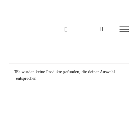
Zum
Inhalt
springen
Es wurden keine Produkte gefunden, die deiner Auswahl
entsprechen.