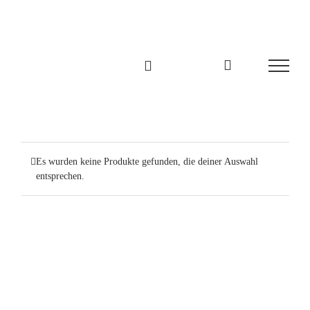
Zum
Inhalt
springen
Es wurden keine Produkte gefunden, die deiner Auswahl
entsprechen.