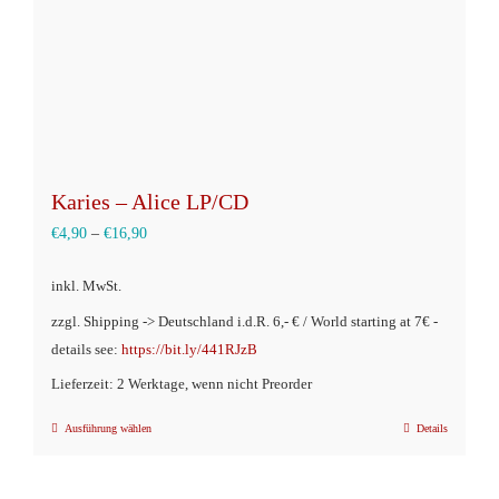
Karies – Alice LP/CD
€
4,90
–
€
16,90
inkl. MwSt.
zzgl. Shipping -> Deutschland i.d.R. 6,- € / World starting at 7€ -
details see:
https://bit.ly/441RJzB
Lieferzeit: 2 Werktage, wenn nicht Preorder
Ausführung wählen
Details
Dieses
Produkt
weist