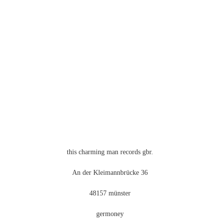
mehrere
Varianten
auf.
Die
Optionen
können
auf
der
Produktseite
gewählt
werden
this charming man records gbr.
An der Kleimannbrücke 36
48157 münster
germoney