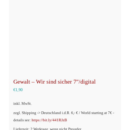
Optionen
können
auf
der
Produktseite
gewählt
werden
Gewalt – Wir sind sicher 7″/digital
€
1,90
inkl. MwSt.
zzgl. Shipping -> Deutschland i.d.R. 6,- € / World starting at 7€ -
details see:
https://bit.ly/441RJzB
Lieferzeit: 2 Werktage, wenn nicht Preorder