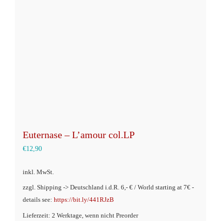
Optionen
können
auf
der
Produktseite
gewählt
werden
Euternase – L’amour col.LP
€
12,90
inkl. MwSt.
zzgl. Shipping -> Deutschland i.d.R. 6,- € / World starting at 7€ -
details see:
https://bit.ly/441RJzB
Lieferzeit: 2 Werktage, wenn nicht Preorder