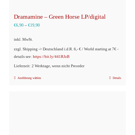
Dramamine – Green Horse LP/digital
€
6,90
–
€
19,90
inkl. MwSt.
zzgl. Shipping -> Deutschland i.d.R. 6,- € / World starting at 7€ -
details see:
https://bit.ly/441RJzB
Lieferzeit: 2 Werktage, wenn nicht Preorder
Ausführung wählen
Details
Dieses
Produkt
weist
mehrere
Varianten
auf.
Die