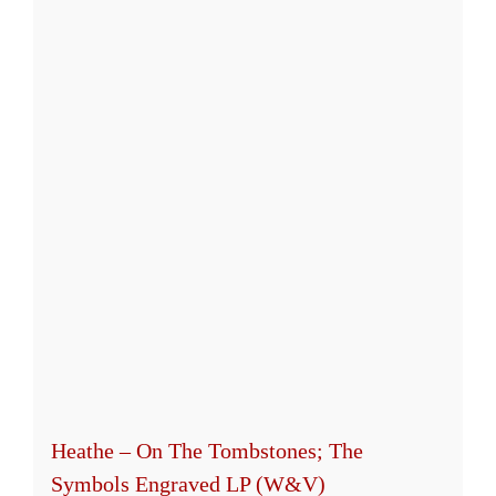
mehrere
Varianten
auf.
Die
Optionen
können
auf
der
Produktseite
gewählt
werden
Heathe – On The Tombstones; The
Symbols Engraved LP (W&V)