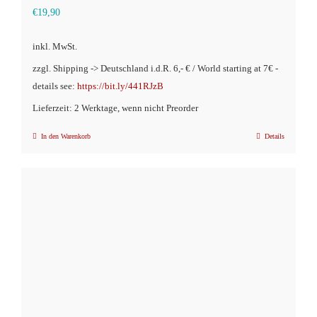
€
19,90
inkl. MwSt.
zzgl. Shipping -> Deutschland i.d.R. 6,- € / World starting at 7€ -
details see:
https://bit.ly/441RJzB
Lieferzeit: 2 Werktage, wenn nicht Preorder
In den Warenkorb
Details