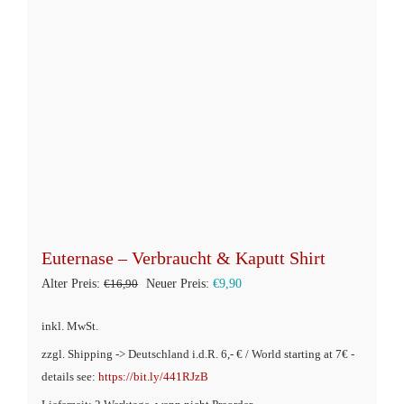
Euternase – Verbraucht & Kaputt Shirt
Ursprünglicher
Aktueller
Alter Preis:
€
16,90
Neuer Preis:
€
9,90
Preis
Preis
inkl. MwSt.
war:
ist:
zzgl. Shipping -> Deutschland i.d.R. 6,- € / World starting at 7€ -
€16,90
€9,90.
details see:
https://bit.ly/441RJzB