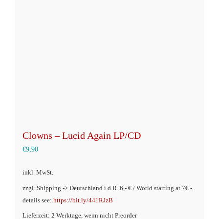
Optionen
können
auf
der
Produktseite
gewählt
werden
Clowns – Lucid Again LP/CD
€
9,90
inkl. MwSt.
zzgl. Shipping -> Deutschland i.d.R. 6,- € / World starting at 7€ -
details see:
https://bit.ly/441RJzB
Lieferzeit: 2 Werktage, wenn nicht Preorder