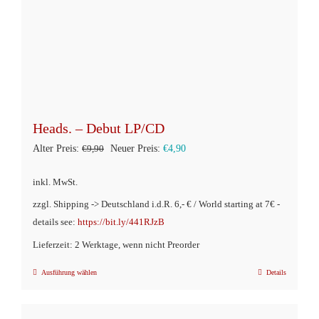
Heads. – Debut LP/CD
Ursprünglicher
Aktueller
Alter Preis:
€
9,90
Neuer Preis:
€
4,90
Preis
Preis
inkl. MwSt.
war:
ist:
zzgl. Shipping -> Deutschland i.d.R. 6,- € / World starting at 7€ -
€9,90
€4,90.
details see:
https://bit.ly/441RJzB
Lieferzeit: 2 Werktage, wenn nicht Preorder
Ausführung wählen
Details
Dieses
Produkt
weist