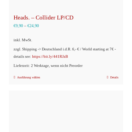
Heads. – Collider LP/CD
€
9,90
–
€
24,90
inkl. MwSt.
zzgl. Shipping -> Deutschland i.d.R. 6,- € / World starting at 7€ -
details see:
https://bit.ly/441RJzB
Lieferzeit: 2 Werktage, wenn nicht Preorder
Ausführung wählen
Details
Dieses
Produkt
weist
mehrere
Varianten
auf.
Die