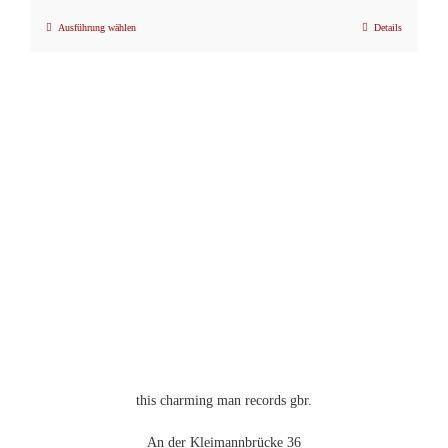
Ausführung wählen
Details
Dieses
Produkt
weist
mehrere
Varianten
auf.
Die
Optionen
können
auf
der
Produktseite
gewählt
werden
this charming man records gbr.
An der Kleimannbrücke 36