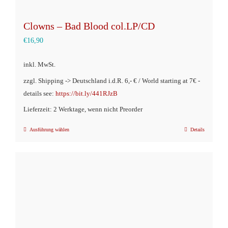
Clowns – Bad Blood col.LP/CD
€
16,90
inkl. MwSt.
zzgl. Shipping -> Deutschland i.d.R. 6,- € / World starting at 7€ -
details see:
https://bit.ly/441RJzB
Lieferzeit: 2 Werktage, wenn nicht Preorder
Ausführung wählen
Details
Dieses
Produkt
weist
mehrere
Varianten
auf.
Die