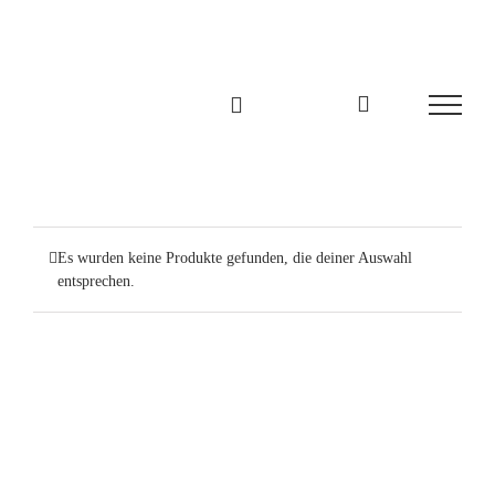
Zum
Inhalt
springen
Es wurden keine Produkte gefunden, die deiner Auswahl
entsprechen.