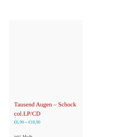
Tausend Augen – Schock
col.LP/CD
€
6,90
–
€
18,90
inkl. MwSt.