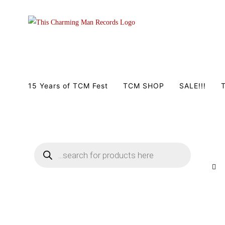
Zum
Inhalt
springen
15 Years of TCM Fest
TCM SHOP
SALE!!!
T
Products
search