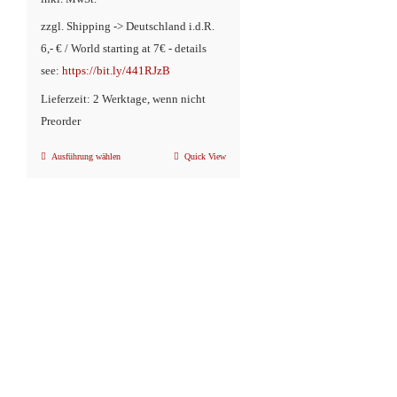
zzgl. Shipping -> Deutschland i.d.R.
6,- € / World starting at 7€ - details
see:
https://bit.ly/441RJzB
Lieferzeit: 2 Werktage, wenn nicht
Preorder
Ausführung wählen
Quick View
Dieses
Produkt
weist
mehrere
Varianten
auf.
Die
Optionen
können
auf