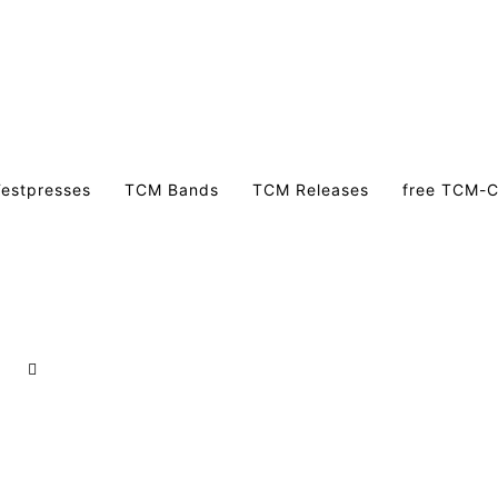
estpresses
TCM Bands
TCM Releases
free TCM-