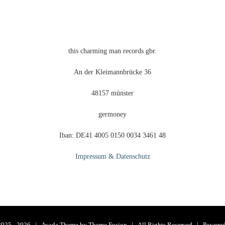
this charming man records gbr.
An der Kleimannbrücke 36
48157 münster
germoney
Iban: DE41 4005 0150 0034 3461 48
Impressum & Datenschutz
2025 -
2026 | Avada Theme by
Theme Fusion
| All Rights Reserved | Powere