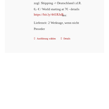
zzgl. Shipping -> Deutschland i.d.R.
gewählt
6,- € / World starting at 7€ - details
werden
https://bit.ly/441RJzB
see:
Lieferzeit: 2 Werktage, wenn nicht
Preorder
Ausführung wählen
Details
Dieses
Produkt
weist
mehrere
Varianten
auf.
Die
Optionen
können
auf
der