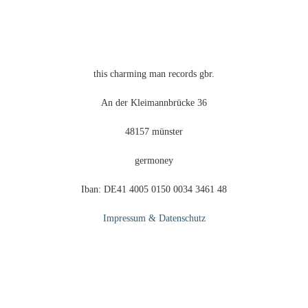
Produktseite
gewählt
werden
this charming man records gbr.
An der Kleimannbrücke 36
48157 münster
germoney
Iban: DE41 4005 0150 0034 3461 48
Impressum & Datenschutz