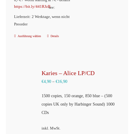
https://bit.ly/441RJzB
see:
Lieferzeit: 2 Werktage, wenn nicht
Preorder
Ausführung wählen
Details
Dieses
Produkt
weist
mehrere
Varianten
Karies – Alice LP/CD
auf.
€
4,90
–
€
16,90
Die
1500 copies, 150 orange, 850 blue – (500
Optionen
copies UK only by Harbinger Sound) 1000
können
CDs
auf
der
inkl. MwSt.
Produktseite