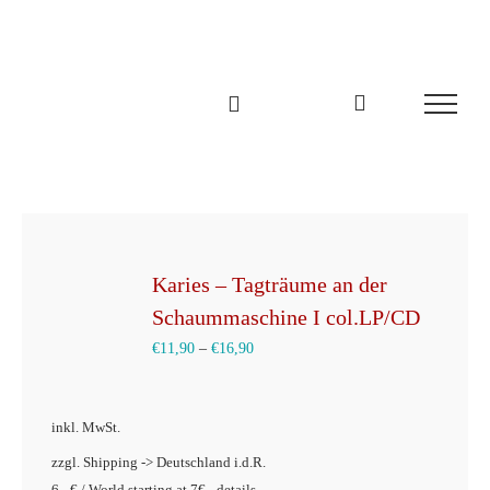
Zum
Inhalt
springen
Karies – Tagträume an der
Schaummaschine I col.LP/CD
€
11,90
–
€
16,90
inkl. MwSt.
zzgl. Shipping -> Deutschland i.d.R.
6,- € / World starting at 7€ - details