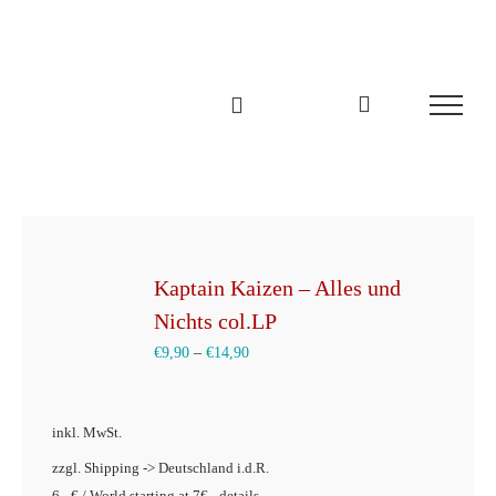
Zum
Inhalt
springen
Kaptain Kaizen – Alles und
Nichts col.LP
€
9,90
–
€
14,90
inkl. MwSt.
zzgl. Shipping -> Deutschland i.d.R.
6,- € / World starting at 7€ - details