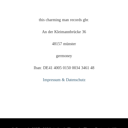
gewählt
werden
this charming man records gbr.
An der Kleimannbrücke 36
48157 münster
germoney
Iban: DE41 4005 0150 0034 3461 48
Impressum & Datenschutz