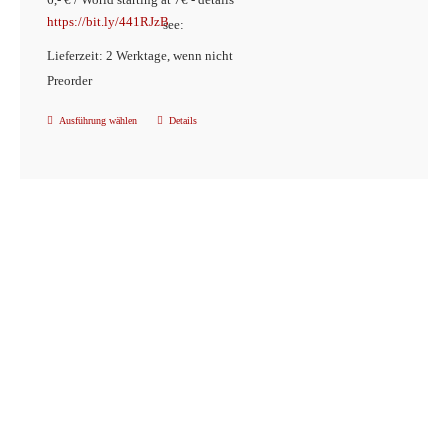
https://bit.ly/441RJzB
see:
Lieferzeit: 2 Werktage, wenn nicht
Preorder
Ausführung wählen
Details
Dieses
Produkt
weist
mehrere
Varianten
auf.
Die
Optionen
können
auf
der
Produktseite