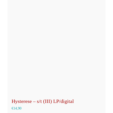
mehrere
Varianten
auf.
Die
Optionen
können
auf
der
Produktseite
gewählt
werden
Hysterese – s/t (III) LP/digital
€
14,90