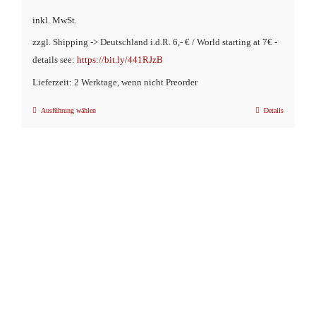
inkl. MwSt.
zzgl. Shipping -> Deutschland i.d.R. 6,- € / World starting at 7€ -
details see:
https://bit.ly/441RJzB
Lieferzeit: 2 Werktage, wenn nicht Preorder
Ausführung wählen
Details
Dieses
Produkt
weist
mehrere
Varianten
auf.
Die
Optionen
können
auf
der