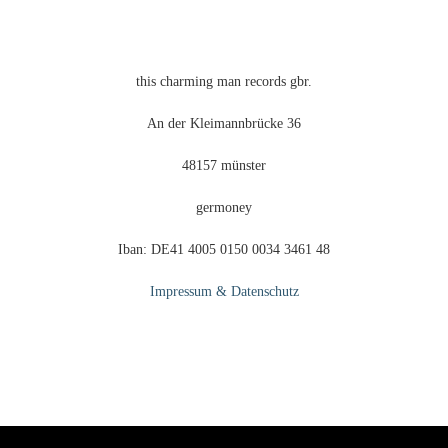
Produktseite
gewählt
werden
this charming man records gbr.
An der Kleimannbrücke 36
48157 münster
germoney
Iban: DE41 4005 0150 0034 3461 48
Impressum & Datenschutz