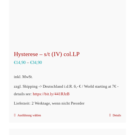
Hysterese – s/t (IV) col.LP
€
14,90
–
€
34,90
inkl. MwSt.
zzgl. Shipping -> Deutschland i.d.R. 6,- € / World starting at 7€ -
details see:
https://bit.ly/441RJzB
Lieferzeit: 2 Werktage, wenn nicht Preorder
Ausführung wählen
Details
Dieses
Produkt
weist