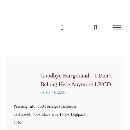
Zum
Inhalt
springen
Goodbye Fairground – I Don’t
Belong Here Anymore LP/CD
€
4,90
–
€
12,90
Pressing Info: 150x orange (mailorder
exclusive), 400x black wax 1000x Digipack
CDs