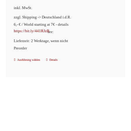
inkl. MwSt.
zzgl. Shipping -> Deutschland i.d.R.
6,- € / World starting at 7€ - details
https://bit.ly/441RJzB
see:
Lieferzeit: 2 Werktage, wenn nicht
Preorder
Ausführung wählen
Details
Dieses
Produkt
weist
mehrere
Varianten
auf.
Die
Optionen
können