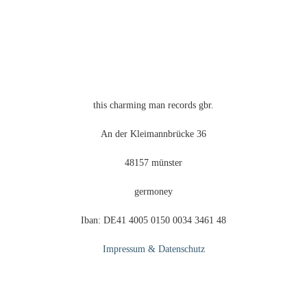
auf
der
Produktseite
gewählt
werden
this charming man records gbr.
An der Kleimannbrücke 36
48157 münster
germoney
Iban: DE41 4005 0150 0034 3461 48
Impressum & Datenschutz