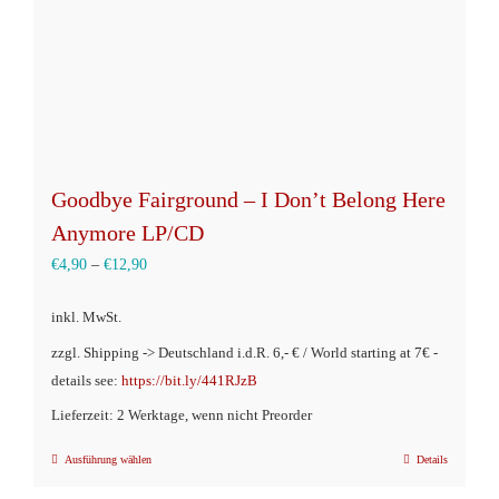
Goodbye Fairground – I Don’t Belong Here
Anymore LP/CD
€
4,90
–
€
12,90
inkl. MwSt.
zzgl. Shipping -> Deutschland i.d.R. 6,- € / World starting at 7€ -
details see:
https://bit.ly/441RJzB
Lieferzeit: 2 Werktage, wenn nicht Preorder
Ausführung wählen
Details
Dieses
Produkt