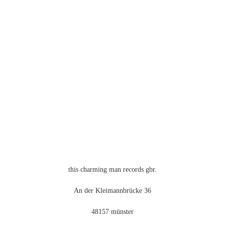
weist
mehrere
Varianten
auf.
Die
Optionen
können
auf
der
Produktseite
gewählt
werden
this charming man records gbr.
An der Kleimannbrücke 36
48157 münster