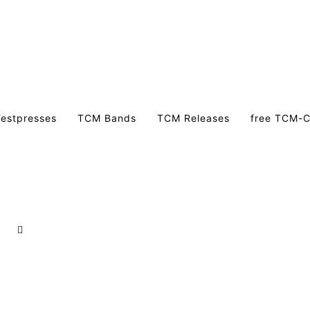
estpresses
TCM Bands
TCM Releases
free TCM-