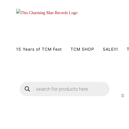
Zum
Inhalt
springen
15 Years of TCM Fest
TCM SHOP
SALE!!!
T
Products
search