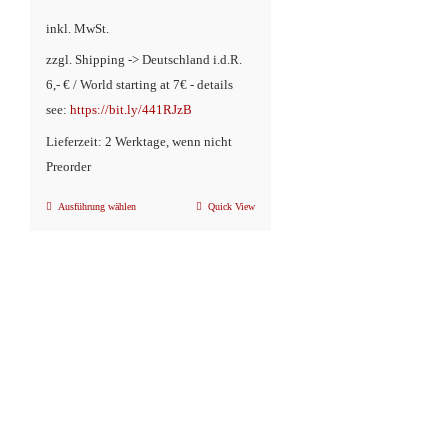
inkl. MwSt.
zzgl. Shipping -> Deutschland i.d.R.
6,- € / World starting at 7€ - details
see:
https://bit.ly/441RJzB
Lieferzeit: 2 Werktage, wenn nicht
Preorder
Ausführung wählen
Quick View
Dieses
Produkt
weist
mehrere
Varianten
auf.
Die
Optionen
können