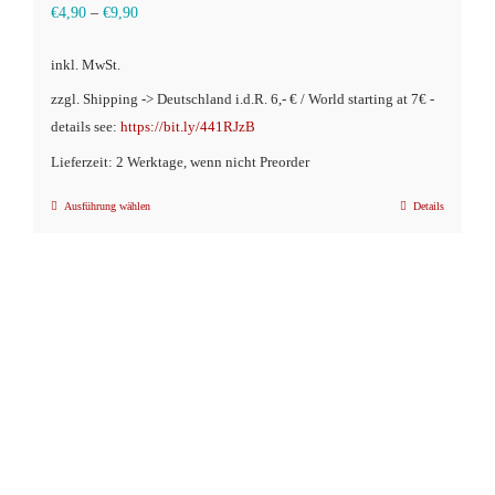
€
4,90
–
€
9,90
inkl. MwSt.
zzgl. Shipping -> Deutschland i.d.R. 6,- € / World starting at 7€ -
details see:
https://bit.ly/441RJzB
Lieferzeit: 2 Werktage, wenn nicht Preorder
Ausführung wählen
Details
Dieses
Produkt
weist
mehrere
Varianten
auf.
Die
Optionen
können
auf