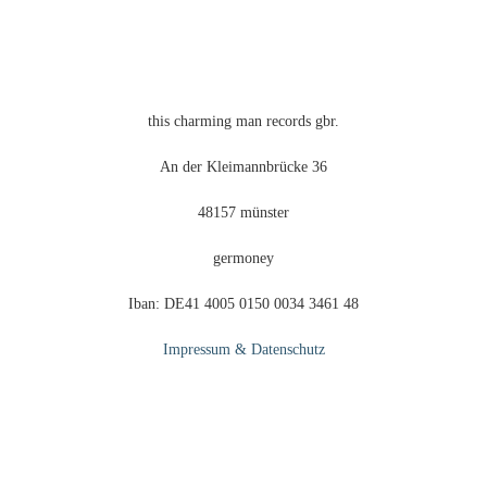
der
Produktseite
gewählt
werden
this charming man records gbr.
An der Kleimannbrücke 36
48157 münster
germoney
Iban: DE41 4005 0150 0034 3461 48
Impressum & Datenschutz