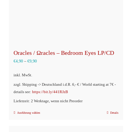
Oracles / Ωracles – Bedroom Eyes LP/CD
€
4,90
–
€
9,90
inkl. MwSt.
zzgl. Shipping -> Deutschland i.d.R. 6,- € / World starting at 7€ -
details see:
https://bit.ly/441RJzB
Lieferzeit: 2 Werktage, wenn nicht Preorder
Ausführung wählen
Details
Dieses
Produkt
weist