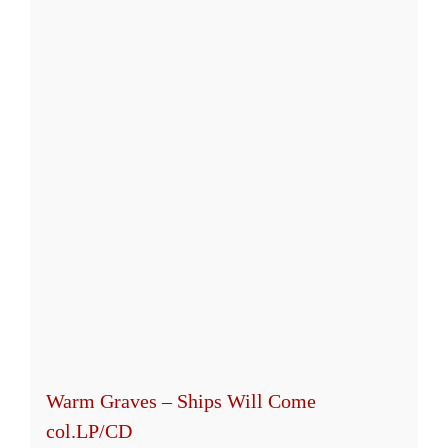
mehrere
Varianten
auf.
Die
Optionen
können
auf
der
Produktseite
gewählt
werden
Warm Graves – Ships Will Come
col.LP/CD