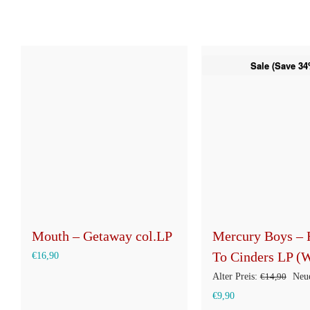
Sale (Save 34
Mouth – Getaway col.LP
Mercury Boys – 
To Cinders LP 
€
16,90
Ursp
Alter Preis:
€
14,90
Neue
Aktueller
Prei
€
9,90