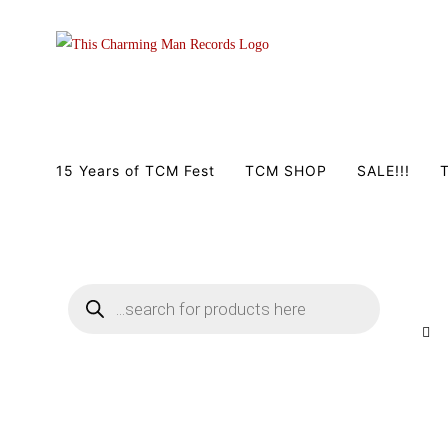
Zum
Inhalt
springen
15 Years of TCM Fest
TCM SHOP
SALE!!!
T
Products
search