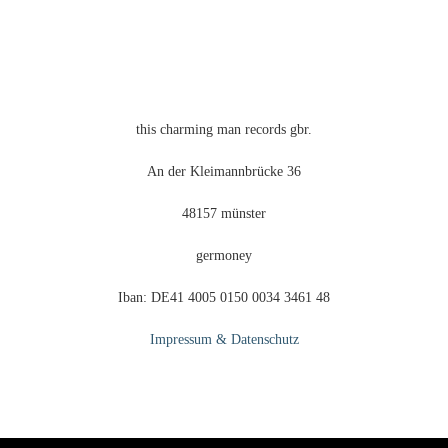
auf
der
Produktseite
gewählt
werden
this charming man records gbr.
An der Kleimannbrücke 36
48157 münster
germoney
Iban: DE41 4005 0150 0034 3461 48
Impressum & Datenschutz