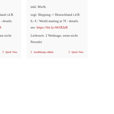
inkl. MwSt.
90
land i.d.R.
zzgl. Shipping -> Deutschland i.d.R.
 - details
6,- € / World starting at 7€ - details
B
see:
https://bit.ly/441RJzB
enn nicht
Lieferzeit: 2 Werktage, wenn nicht
Preorder
Quick View
Ausführung wählen
Quick View
Dieses
Produkt
weist
mehrere
Varianten
auf.
Die
Optionen
können