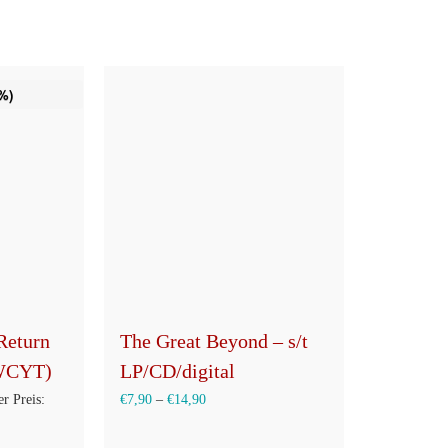
%)
Return
The Great Beyond – s/t
(WCYT)
LP/CD/digital
rünglicher
r Preis:
€
7,90
–
€
14,90
s