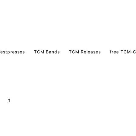
estpresses
TCM Bands
TCM Releases
free TCM-