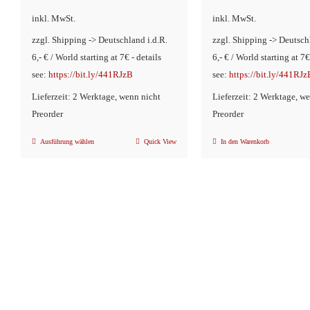
Preis
war:
inkl. MwSt.
inkl. MwSt.
ist:
€14,
zzgl. Shipping -> Deutschland i.d.R.
zzgl. Shipping -> Deutsch
€9,90.
6,- € / World starting at 7€ - details
6,- € / World starting at 7€
see:
https://bit.ly/441RJzB
see:
https://bit.ly/441RJz
Lieferzeit: 2 Werktage, wenn nicht
Lieferzeit: 2 Werktage, w
Preorder
Preorder
Ausführung wählen
Quick View
In den Warenkorb
Dieses
Produkt
weist
mehrere
Varianten
auf.
Die
Optionen
können