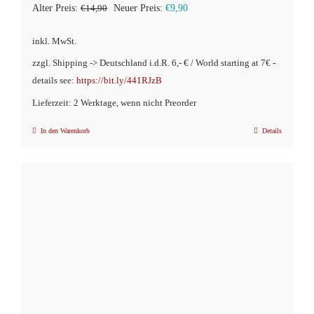
Ursprünglicher
Aktueller
Alter Preis:
€
14,90
Neuer Preis:
€
9,90
Preis
Preis
inkl. MwSt.
war:
ist:
zzgl. Shipping -> Deutschland i.d.R. 6,- € / World starting at 7€ -
€14,90
€9,90.
details see:
https://bit.ly/441RJzB
Lieferzeit: 2 Werktage, wenn nicht Preorder
In den Warenkorb
Details