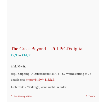
The Great Beyond – s/t LP/CD/digital
€
7,90
–
€
14,90
inkl. MwSt.
zzgl. Shipping -> Deutschland i.d.R. 6,- € / World starting at 7€ -
details see:
https://bit.ly/441RJzB
Lieferzeit: 2 Werktage, wenn nicht Preorder
Ausführung wählen
Details
Dieses
Produkt