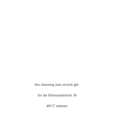
weist
mehrere
Varianten
auf.
Die
Optionen
können
auf
der
Produktseite
gewählt
werden
this charming man records gbr.
An der Kleimannbrücke 36
48157 münster