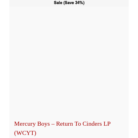
Sale (Save 34%)
mehrere
Varianten
auf.
Die
Optionen
können
auf
der
Produktseite
gewählt
werden
Mercury Boys – Return To Cinders LP
(WCYT)