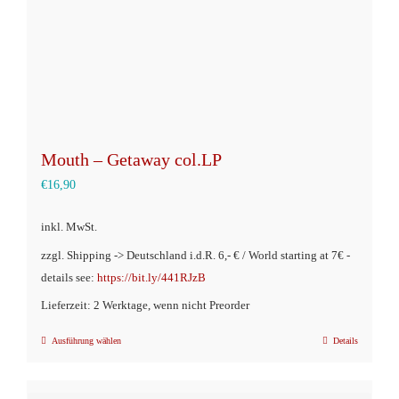
Mouth – Getaway col.LP
€
16,90
inkl. MwSt.
zzgl. Shipping -> Deutschland i.d.R. 6,- € / World starting at 7€ -
details see:
https://bit.ly/441RJzB
Lieferzeit: 2 Werktage, wenn nicht Preorder
Ausführung wählen
Details
Dieses
Produkt
weist