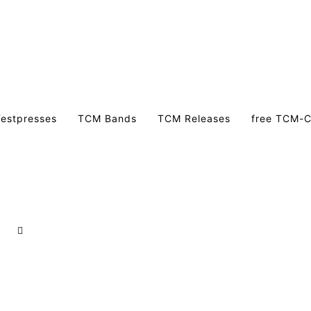
estpresses
TCM Bands
TCM Releases
free TCM-