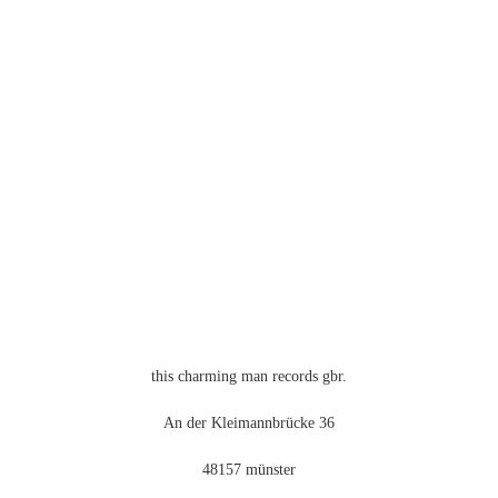
auf.
Die
Optionen
können
auf
der
Produktseite
gewählt
werden
this charming man records gbr.
An der Kleimannbrücke 36
48157 münster