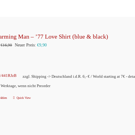
arming Man – ’77 Love Shirt (blue & black)
Ursprünglicher
Aktueller
€
16,90
Neuer Preis:
€
9,90
Preis
Preis
war:
ist:
€16,90
€9,90.
ly/441RJzB
zzgl. Shipping -> Deutschland i.d.R. 6,- € / World starting at 7€ - deta
2 Werktage, wenn nicht Preorder
wählen
Quick View
Dieses
Produkt
weist
mehrere
Varianten