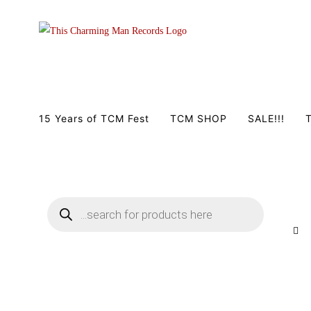
Zum
Inhalt
springen
15 Years of TCM Fest
TCM SHOP
SALE!!!
T
Products
search