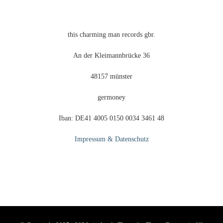
gewählt
werden
this charming man records gbr.
An der Kleimannbrücke 36
48157 münster
germoney
Iban: DE41 4005 0150 0034 3461 48
Impressum & Datenschutz