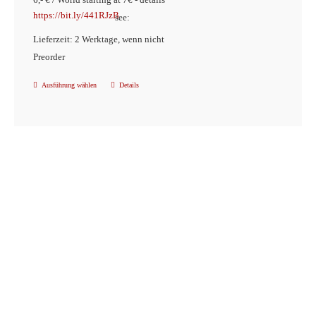
https://bit.ly/441RJzB
see:
Lieferzeit: 2 Werktage, wenn nicht
Preorder
Ausführung wählen
Details
Dieses
Produkt
weist
mehrere
Varianten
auf.
Die
Optionen
können
auf
der
Produktseite