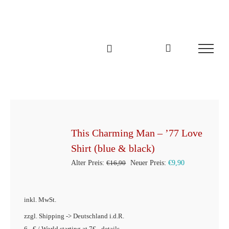
Zum
Inhalt
springen
This Charming Man – ’77 Love
Shirt (blue & black)
Ursprünglicher
Aktueller
Alter Preis:
€
16,90
Neuer Preis:
€
9,90
Preis
Preis
war:
ist:
inkl. MwSt.
€16,90
€9,90.
zzgl. Shipping -> Deutschland i.d.R.
6,- € / World starting at 7€ - details