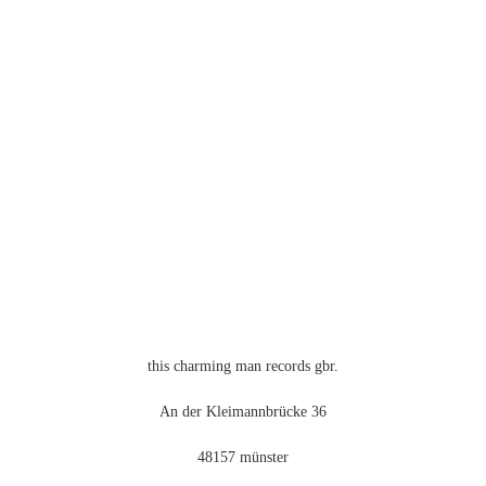
weist
mehrere
Varianten
auf.
Die
Optionen
können
auf
der
Produktseite
gewählt
werden
this charming man records gbr.
An der Kleimannbrücke 36
48157 münster