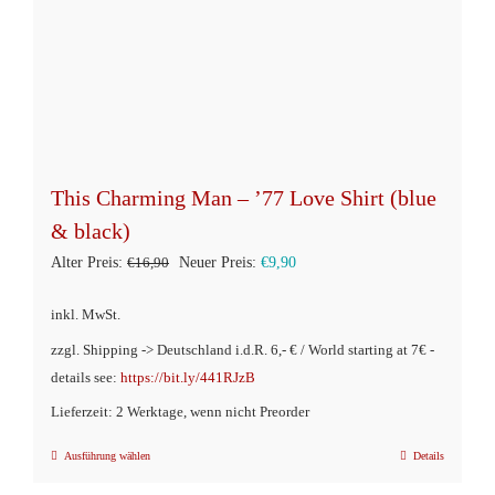
This Charming Man – ’77 Love Shirt (blue
& black)
Ursprünglicher
Aktueller
Alter Preis:
€
16,90
Neuer Preis:
€
9,90
Preis
Preis
inkl. MwSt.
war:
ist:
zzgl. Shipping -> Deutschland i.d.R. 6,- € / World starting at 7€ -
€16,90
€9,90.
details see:
https://bit.ly/441RJzB
Lieferzeit: 2 Werktage, wenn nicht Preorder
Ausführung wählen
Details
Dieses
Produkt