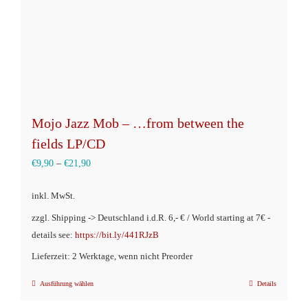
Mojo Jazz Mob – …from between the
fields LP/CD
€
9,90
–
€
21,90
inkl. MwSt.
zzgl. Shipping -> Deutschland i.d.R. 6,- € / World starting at 7€ -
details see:
https://bit.ly/441RJzB
Lieferzeit: 2 Werktage, wenn nicht Preorder
Ausführung wählen
Details
Dieses
Produkt