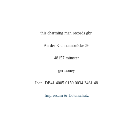
der
Produktseite
gewählt
werden
this charming man records gbr.
An der Kleimannbrücke 36
48157 münster
germoney
Iban: DE41 4005 0150 0034 3461 48
Impressum & Datenschutz