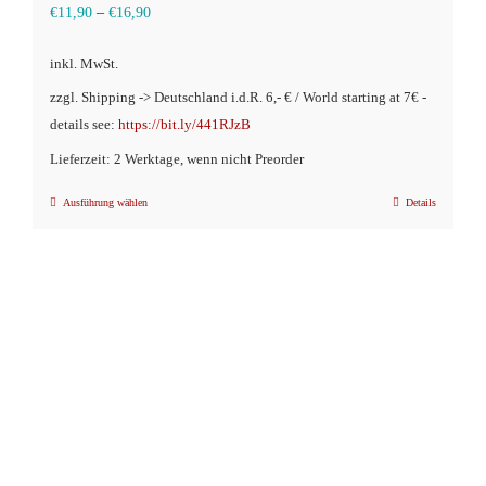
€
11,90
–
€
16,90
inkl. MwSt.
zzgl. Shipping -> Deutschland i.d.R. 6,- € / World starting at 7€ -
details see:
https://bit.ly/441RJzB
Lieferzeit: 2 Werktage, wenn nicht Preorder
Ausführung wählen
Details
Dieses
Produkt
weist
mehrere
Varianten
auf.
Die
Optionen
können
auf