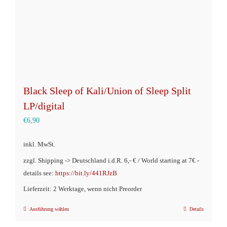
Black Sleep of Kali/Union of Sleep Split
LP/digital
€
6,90
inkl. MwSt.
zzgl. Shipping -> Deutschland i.d.R. 6,- € / World starting at 7€ -
details see:
https://bit.ly/441RJzB
Lieferzeit: 2 Werktage, wenn nicht Preorder
Ausführung wählen
Details
Dieses
Produkt