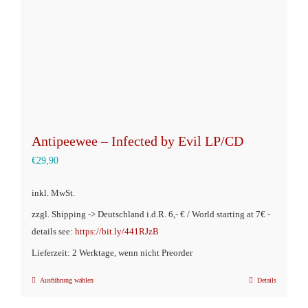
der
Produktseite
gewählt
werden
Antipeewee – Infected by Evil LP/CD
€
29,90
inkl. MwSt.
zzgl. Shipping -> Deutschland i.d.R. 6,- € / World starting at 7€ -
details see:
https://bit.ly/441RJzB
Lieferzeit: 2 Werktage, wenn nicht Preorder
Ausführung wählen
Details
Dieses
Produkt