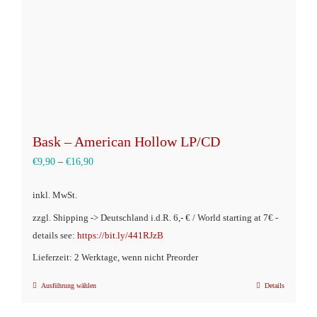
der
Produktseite
gewählt
werden
Bask – American Hollow LP/CD
€
9,90
–
€
16,90
inkl. MwSt.
zzgl. Shipping -> Deutschland i.d.R. 6,- € / World starting at 7€ -
details see:
https://bit.ly/441RJzB
Lieferzeit: 2 Werktage, wenn nicht Preorder
Ausführung wählen
Details
Dieses
Produkt