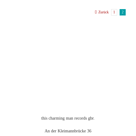
weist
Zurück
1
2
mehrere
Varianten
auf.
Die
Optionen
können
auf
der
Produktseite
gewählt
werden
this charming man records gbr.
An der Kleimannbrücke 36