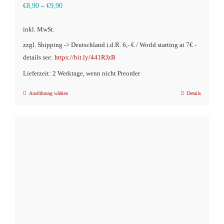
€
8,90
–
€
9,90
inkl. MwSt.
zzgl. Shipping -> Deutschland i.d.R. 6,- € / World starting at 7€ -
details see:
https://bit.ly/441RJzB
Lieferzeit: 2 Werktage, wenn nicht Preorder
Ausführung wählen
Details
Dieses
Produkt
weist
mehrere
Varianten
auf.
Die
Optionen
können
auf