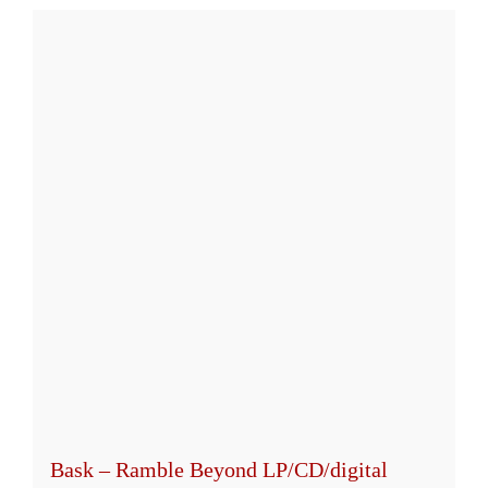
weist
mehrere
Varianten
auf.
Die
Optionen
können
auf
der
Produktseite
gewählt
werden
Bask – Ramble Beyond LP/CD/digital