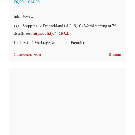
€
6,90
–
€
14,90
inkl. MwSt.
zzgl. Shipping -> Deutschland i.d.R. 6,- € / World starting at 7€ -
details see:
https://bit.ly/441RJzB
Lieferzeit: 2 Werktage, wenn nicht Preorder
Ausführung wählen
Details
Dieses
Produkt
weist
mehrere
Varianten
auf.
Die
Optionen
können
auf