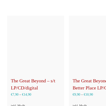
The Great Beyond – s/t
The Great Beyon
LP/CD/digital
Better Place LP
€
7,90
–
€
14,90
€
9,90
–
€
10,90
inkl. MwSt.
inkl. MwSt.