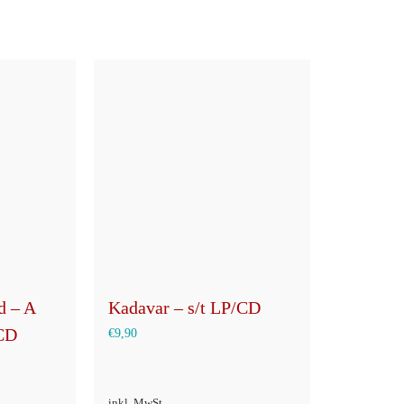
d – A
Kadavar – s/t LP/CD
/CD
€
9,90
inkl. MwSt.