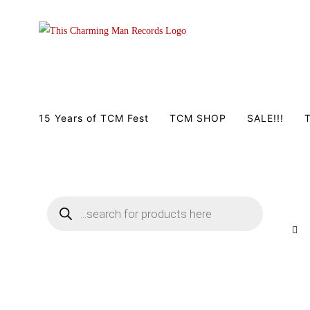
Zum
Inhalt
springen
15 Years of TCM Fest
TCM SHOP
SALE!!!
T
Products
search