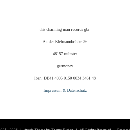
der
eite
Produktseite
gewählt
werden
this charming man records gbr.
An der Kleimannbrücke 36
48157 münster
germoney
Iban: DE41 4005 0150 0034 3461 48
Impressum & Datenschutz
2025 -
2026 | Avada Theme by
Theme Fusion
| All Rights Reserved | Powere