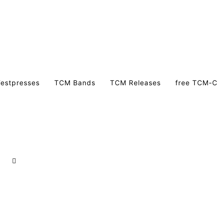
estpresses
TCM Bands
TCM Releases
free TCM-