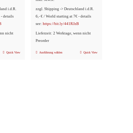
land i.d.R.
zzgl. Shipping -> Deutschland i.d.R.
 - details
6,- € / World starting at 7€ - details
B
see:
https://bit.ly/441RJzB
enn nicht
Lieferzeit: 2 Werktage, wenn nicht
Preorder
Quick View
Ausführung wählen
Quick View
Dieses
Produkt
weist
mehrere
n
Varianten
auf.
Die
Optionen
können
auf