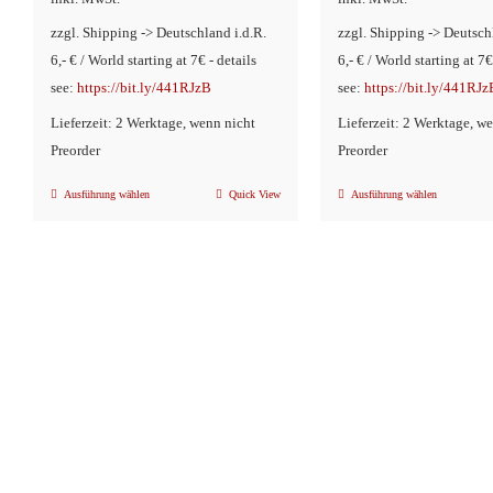
zzgl. Shipping -> Deutschland i.d.R.
zzgl. Shipping -> Deutsch
6,- € / World starting at 7€ - details
6,- € / World starting at 7€
see:
https://bit.ly/441RJzB
see:
https://bit.ly/441RJz
Lieferzeit: 2 Werktage, wenn nicht
Lieferzeit: 2 Werktage, w
Preorder
Preorder
Ausführung wählen
Quick View
Ausführung wählen
Dieses
Dieses
Produkt
Produkt
weist
weist
mehrere
mehrere
Varianten
Variante
auf.
auf.
Die
Die
Optionen
Optionen
können
können
auf
auf