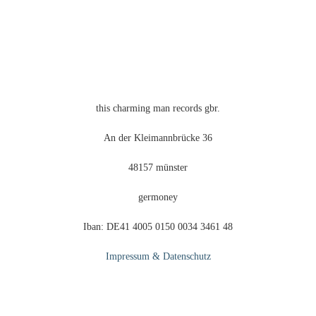
auf
der
Produktseite
gewählt
werden
this charming man records gbr.
An der Kleimannbrücke 36
48157 münster
germoney
Iban: DE41 4005 0150 0034 3461 48
Impressum & Datenschutz