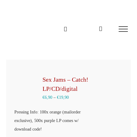
Zum
Inhalt
springen
Sex Jams – Catch!
LP/CD/digital
€
6,90
–
€
19,90
Pressing Info: 100x orange (mailorder
exclusive), 500x purple LP comes w/
download code!