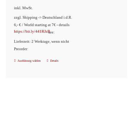
inkl. MwSt.
zzgl. Shipping -> Deutschland i.d.R.
6,- € / World starting at 7€ - details
https://bit.ly/441RJzB
see:
Lieferzeit: 2 Werktage, wenn nicht
Preorder
Ausführung wählen
Details
Dieses
Produkt
weist
mehrere
Varianten
auf.
Die
Optionen
können