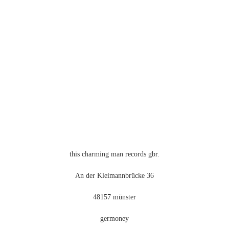
mehrere
Varianten
auf.
Die
Optionen
können
auf
der
Produktseite
gewählt
werden
this charming man records gbr.
An der Kleimannbrücke 36
48157 münster
germoney