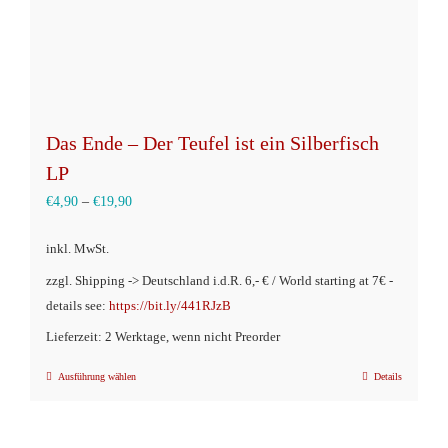
Das Ende – Der Teufel ist ein Silberfisch
LP
€
4,90
–
€
19,90
inkl. MwSt.
zzgl. Shipping -> Deutschland i.d.R. 6,- € / World starting at 7€ -
details see:
https://bit.ly/441RJzB
Lieferzeit: 2 Werktage, wenn nicht Preorder
Ausführung wählen
Details
Dieses
Produkt
weist