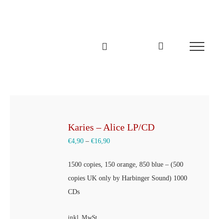
Zum
Inhalt
springen
Karies – Alice LP/CD
€
4,90
–
€
16,90
1500 copies, 150 orange, 850 blue – (500
copies UK only by Harbinger Sound) 1000
CDs
inkl. MwSt.