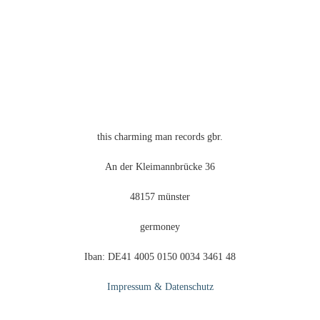
können
auf
der
Produktseite
gewählt
werden
this charming man records gbr.
An der Kleimannbrücke 36
48157 münster
germoney
Iban: DE41 4005 0150 0034 3461 48
Impressum & Datenschutz