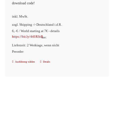
der
download code!
Produktseite
inkl. MwSt.
gewählt
werden
zzgl. Shipping -> Deutschland i.d.R.
6,- € / World starting at 7€ - details
https://bit.ly/441RJzB
see:
Lieferzeit: 2 Werktage, wenn nicht
Preorder
Ausführung wählen
Details
Dieses
Produkt
weist
mehrere
Varianten
auf.
Die
Optionen