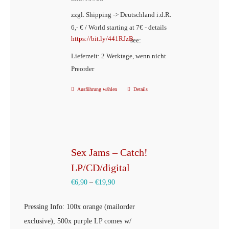
zzgl. Shipping -> Deutschland i.d.R.
6,- € / World starting at 7€ - details
https://bit.ly/441RJzB
see:
Lieferzeit: 2 Werktage, wenn nicht
Preorder
Ausführung wählen
Details
Dieses
Produkt
weist
mehrere
Varianten
Sex Jams – Catch!
auf.
LP/CD/digital
Die
€
6,90
–
€
19,90
Optionen
können
Pressing Info: 100x orange (mailorder
auf
exclusive), 500x purple LP comes w/