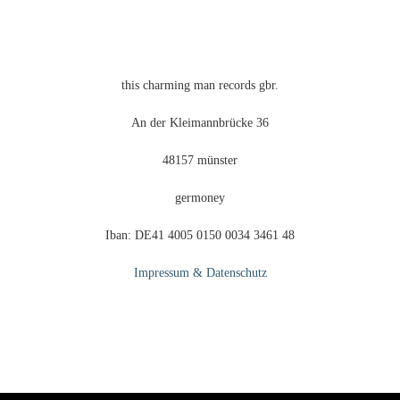
Produktseite
gewählt
werden
this charming man records gbr.
An der Kleimannbrücke 36
48157 münster
germoney
Iban: DE41 4005 0150 0034 3461 48
Impressum & Datenschutz