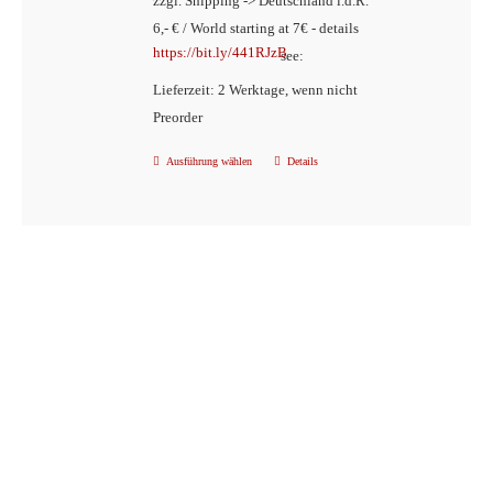
zzgl. Shipping -> Deutschland i.d.R.
6,- € / World starting at 7€ - details
https://bit.ly/441RJzB
see:
Lieferzeit: 2 Werktage, wenn nicht
Preorder
Ausführung wählen
Details
Dieses
Produkt
weist
mehrere
Varianten
auf.
Die
Optionen
können
auf
der