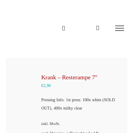
Zum
Inhalt
springen
Krank – Resterampe 7″
€
2,90
Pressing Info: 1st press: 100x white (SOLD
OUT), 400x milky clear
inkl. MwSt.