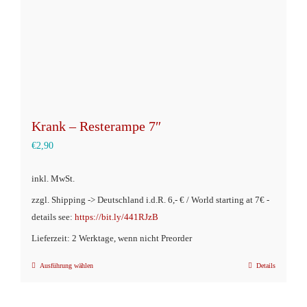
Krank – Resterampe 7″
€
2,90
inkl. MwSt.
zzgl. Shipping -> Deutschland i.d.R. 6,- € / World starting at 7€ -
details see:
https://bit.ly/441RJzB
Lieferzeit: 2 Werktage, wenn nicht Preorder
Ausführung wählen
Details
Dieses
Produkt