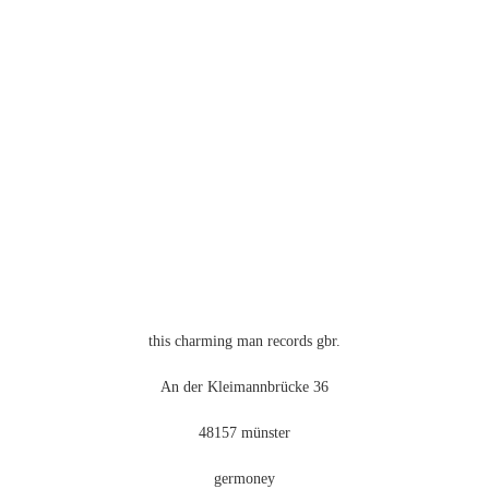
weist
mehrere
Varianten
auf.
Die
Optionen
können
auf
der
Produktseite
gewählt
werden
this charming man records gbr.
An der Kleimannbrücke 36
48157 münster
germoney