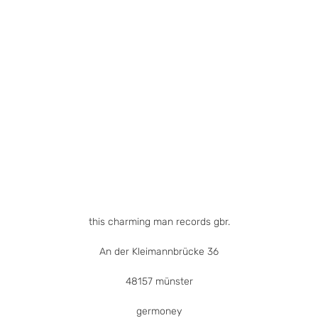
weist
mehrere
Varianten
auf.
Die
Optionen
können
auf
der
Produktseite
gewählt
werden
this charming man records gbr.
An der Kleimannbrücke 36
48157 münster
germoney