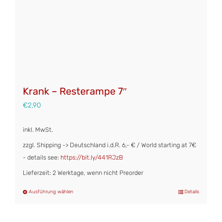
Krank – Resterampe 7″
€
2,90
inkl. MwSt.
zzgl. Shipping -> Deutschland i.d.R. 6,- € / World starting at 7€
- details see:
https://bit.ly/441RJzB
Lieferzeit: 2 Werktage, wenn nicht Preorder
Ausführung wählen
Details
Dieses
Produkt