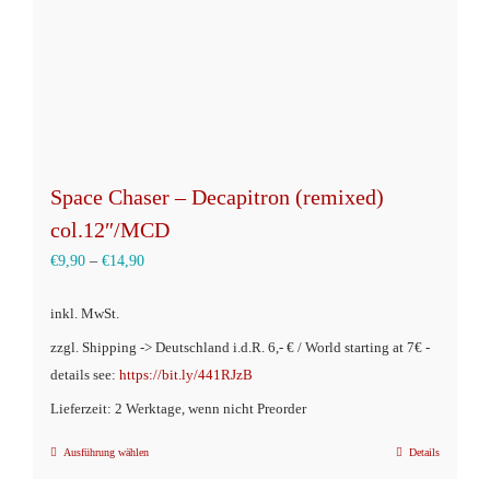
Space Chaser – Decapitron (remixed)
col.12″/MCD
€
9,90
–
€
14,90
inkl. MwSt.
zzgl. Shipping -> Deutschland i.d.R. 6,- € / World starting at 7€ -
details see:
https://bit.ly/441RJzB
Lieferzeit: 2 Werktage, wenn nicht Preorder
Ausführung wählen
Details
Dieses
Produkt