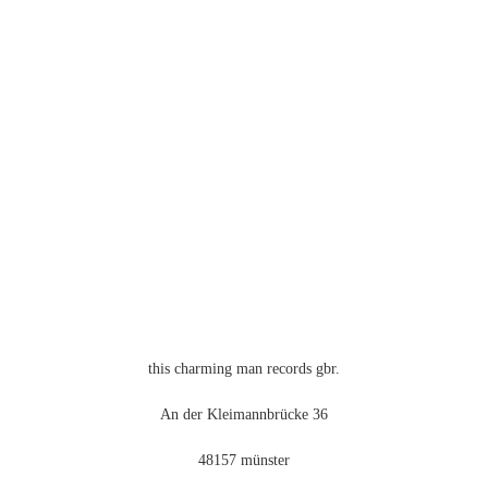
weist
mehrere
Varianten
auf.
Die
Optionen
können
auf
der
Produktseite
gewählt
werden
this charming man records gbr.
An der Kleimannbrücke 36
48157 münster