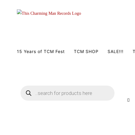
Zum
Inhalt
springen
15 Years of TCM Fest
TCM SHOP
SALE!!!
T
Products
search