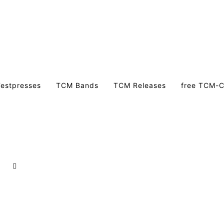
estpresses
TCM Bands
TCM Releases
free TCM-