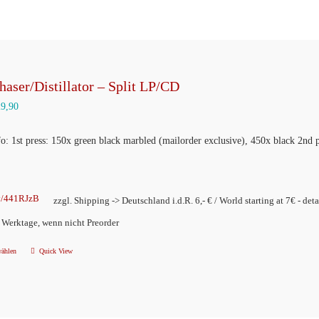
haser/Distillator – Split LP/CD
29,90
fo: 1st press: 150x green black marbled (mailorder exclusive), 450x black 2nd 
ly/441RJzB
zzgl. Shipping -> Deutschland i.d.R. 6,- € / World starting at 7€ - deta
2 Werktage, wenn nicht Preorder
wählen
Quick View
Dieses
Produkt
weist
mehrere