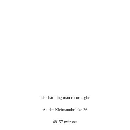
Varianten
auf.
Die
Optionen
können
auf
der
Produktseite
gewählt
werden
this charming man records gbr.
An der Kleimannbrücke 36
48157 münster