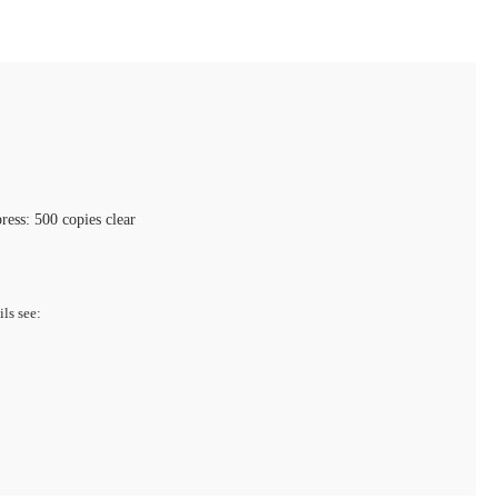
press: 500 copies clear
ils see: