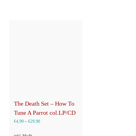
The Death Set – How To
Tune A Parrot col.LP/CD
€
4,90
–
€
29,90
inkl. MwSt.