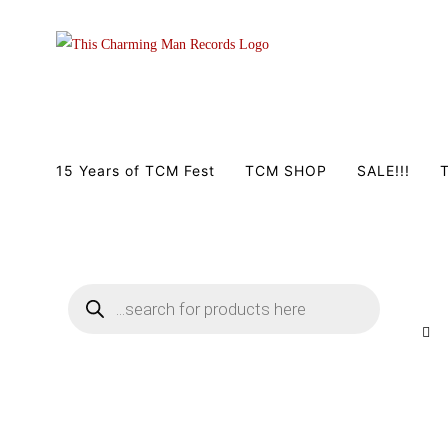
Zum
Inhalt
springen
15 Years of TCM Fest
TCM SHOP
SALE!!!
T
Products
search