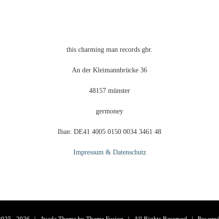
this charming man records gbr.
An der Kleimannbrücke 36
48157 münster
germoney
Iban: DE41 4005 0150 0034 3461 48
Impressum & Datenschutz
2025 -
2026 | Avada Theme by
Theme Fusion
| All Rights Reserved | Powere