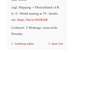
zzgl. Shipping -> Deutschland i.d.R.
6,- € / World starting at 7€ - details
see:
https://bit.ly/441RJzB
Lieferzeit: 2 Werktage, wenn nicht
Preorder
Ausführung wählen
Quick View
Dieses
Produkt
weist
mehrere
Varianten
auf.
Die
Optionen
können
auf