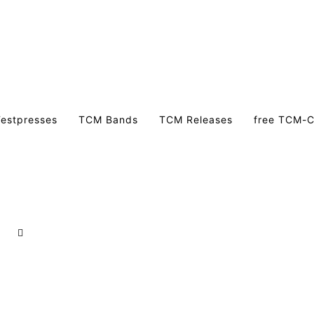
estpresses
TCM Bands
TCM Releases
free TCM-