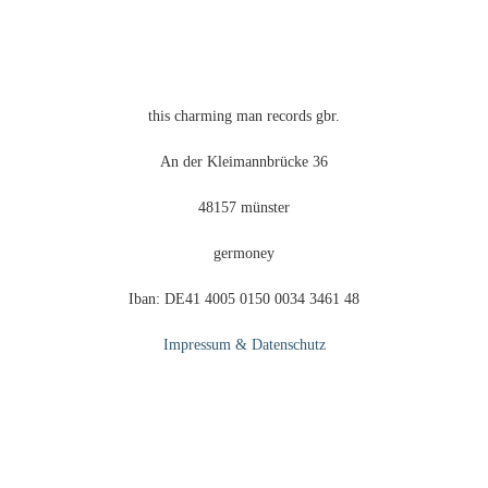
der
Produktseite
gewählt
werden
this charming man records gbr.
An der Kleimannbrücke 36
48157 münster
germoney
Iban: DE41 4005 0150 0034 3461 48
Impressum & Datenschutz