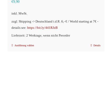
€
9,90
inkl. MwSt.
zzgl. Shipping -> Deutschland i.d.R. 6,- € / World starting at 7€ -
details see:
https://bit.ly/441RJzB
Lieferzeit: 2 Werktage, wenn nicht Preorder
Ausführung wählen
Details
Dieses
Produkt
weist
mehrere
Varianten
auf.
Die
Optionen
können
auf