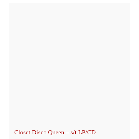
weist
mehrere
Varianten
auf.
Die
Optionen
können
auf
der
Produktseite
gewählt
werden
Closet Disco Queen – s/t LP/CD