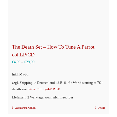
The Death Set – How To Tune A Parrot
col.LP/CD
€
4,90
–
€
29,90
inkl. MwSt.
zzgl. Shipping -> Deutschland i.d.R. 6,- € / World starting at 7€ -
details see:
https://bit.ly/441RJzB
Lieferzeit: 2 Werktage, wenn nicht Preorder
Ausführung wählen
Details
Dieses
Produkt