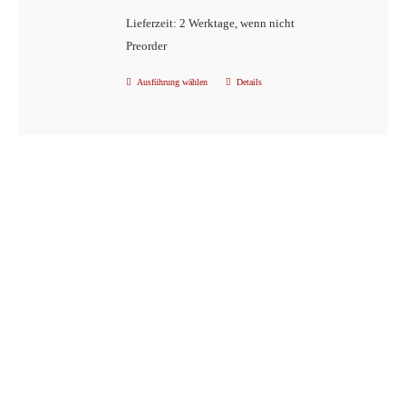
Lieferzeit: 2 Werktage, wenn nicht
Preorder
Ausführung wählen
Details
Dieses
Produkt
weist
mehrere
Varianten
auf.
Die
Optionen
können
auf
der
Produktseite
gewählt