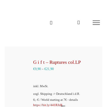
Zum
Inhalt
springen
G i f t – Ruptures col.LP
€
9,90
–
€
21,90
inkl. MwSt.
zzgl. Shipping -> Deutschland i.d.R.
6,- € / World starting at 7€ - details
https://bit.ly/441RJzB
see: