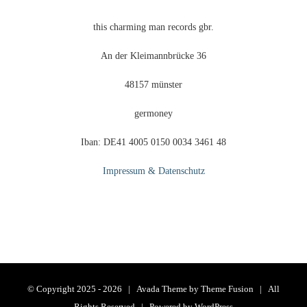
werden
this charming man records gbr.
An der Kleimannbrücke 36
48157 münster
germoney
Iban: DE41 4005 0150 0034 3461 48
Impressum & Datenschutz
© Copyright 2025 -
2026 | Avada Theme by
Theme Fusion
| All
Rights Reserved | Powered by
WordPress