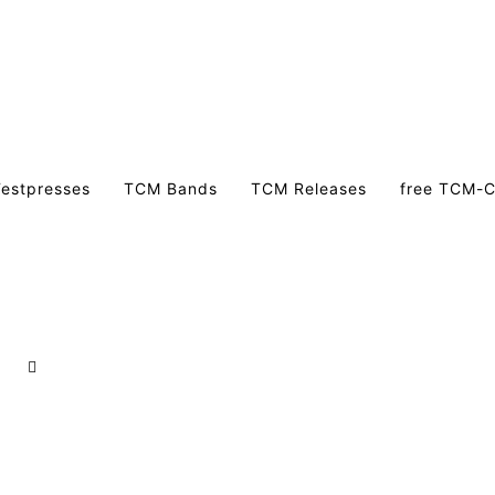
estpresses
TCM Bands
TCM Releases
free TCM-