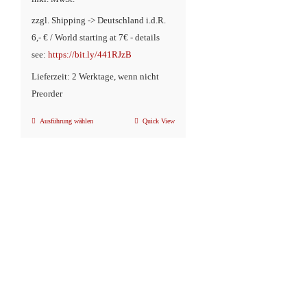
zzgl. Shipping -> Deutschland i.d.R.
6,- € / World starting at 7€ - details
see:
https://bit.ly/441RJzB
Lieferzeit: 2 Werktage, wenn nicht
Preorder
Ausführung wählen
Quick View
Dieses
Produkt
weist
mehrere
Varianten
auf.
Die
Optionen
können
auf