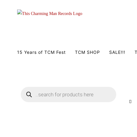
Zum
Inhalt
springen
15 Years of TCM Fest
TCM SHOP
SALE!!!
T
Products
search