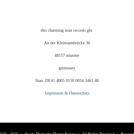
this charming man records gbr.
An der Kleimannbrücke 36
48157 münster
germoney
Iban: DE41 4005 0150 0034 3461 48
Impressum & Datenschutz
2025 -
2026 | Avada Theme by
Theme Fusion
| All Rights Reserved | Powere