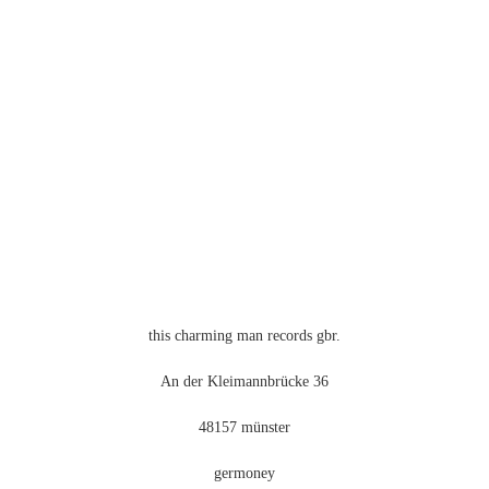
mehrere
Varianten
auf.
Die
Optionen
können
auf
der
Produktseite
gewählt
werden
this charming man records gbr.
An der Kleimannbrücke 36
48157 münster
germoney