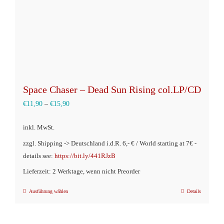
Space Chaser – Dead Sun Rising col.LP/CD
€
11,90
–
€
15,90
inkl. MwSt.
zzgl. Shipping -> Deutschland i.d.R. 6,- € / World starting at 7€ -
details see:
https://bit.ly/441RJzB
Lieferzeit: 2 Werktage, wenn nicht Preorder
Ausführung wählen
Details
Dieses
Produkt
weist