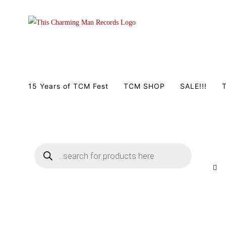
Zum
Inhalt
springen
15 Years of TCM Fest
TCM SHOP
SALE!!!
T
Products
search