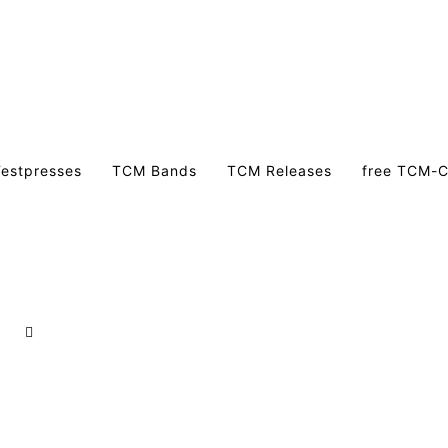
estpresses
TCM Bands
TCM Releases
free TCM-