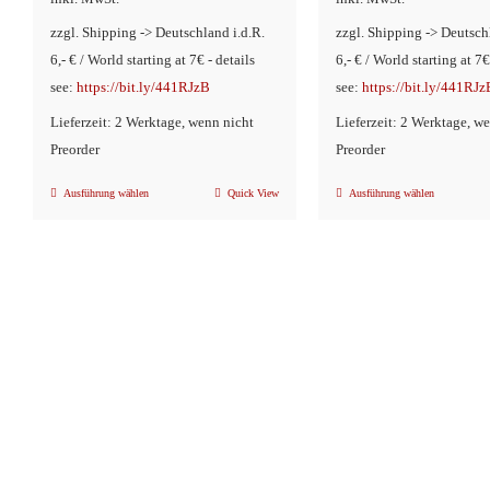
zzgl. Shipping -> Deutschland i.d.R.
zzgl. Shipping -> Deutsch
6,- € / World starting at 7€ - details
6,- € / World starting at 7€
see:
https://bit.ly/441RJzB
see:
https://bit.ly/441RJz
Lieferzeit: 2 Werktage, wenn nicht
Lieferzeit: 2 Werktage, w
Preorder
Preorder
Ausführung wählen
Quick View
Ausführung wählen
Dieses
Dieses
Produkt
Produkt
weist
weist
mehrere
mehrere
Varianten
Variante
auf.
auf.
Die
Die
Optionen
Optionen
können
können
auf
auf