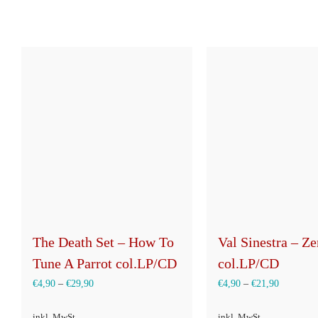
The Death Set – How To
Val Sinestra – Z
Tune A Parrot col.LP/CD
col.LP/CD
€
4,90
–
€
29,90
€
4,90
–
€
21,90
inkl. MwSt.
inkl. MwSt.