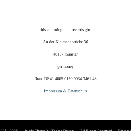
eite
this charming man records gbr.
An der Kleimannbrücke 36
48157 münster
germoney
Iban: DE41 4005 0150 0034 3461 48
Impressum & Datenschutz
2025 -
2026 | Avada Theme by
Theme Fusion
| All Rights Reserved | Powere