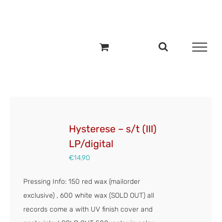
Zum
Inhalt
springen
Hysterese – s/t (III)
LP/digital
€
14,90
Pressing Info: 150 red wax (mailorder
exclusive) , 600 white wax (SOLD OUT) all
records come a with UV finish cover and