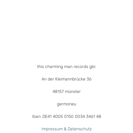
Optionen
können
auf
der
Produktseite
gewählt
werden
this charming man records gbr.
An der Kleimannbrücke 36
48157 münster
germoney
Iban: DE41 4005 0150 0034 3461 48
Impressum & Datenschutz