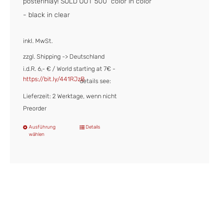
posterinlay! SOLD OUT 500 color in color
- black in clear
inkl. MwSt.
zzgl. Shipping -> Deutschland
i.d.R. 6,- € / World starting at 7€ -
https://bit.ly/441RJzB
details see:
Lieferzeit: 2 Werktage, wenn nicht
Preorder
Ausführung
Details
Dieses
wählen
Produkt
weist
mehrere
Varianten
auf.
Die