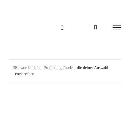
Zum
Inhalt
springen
Es wurden keine Produkte gefunden, die deiner Auswahl
entsprechen.