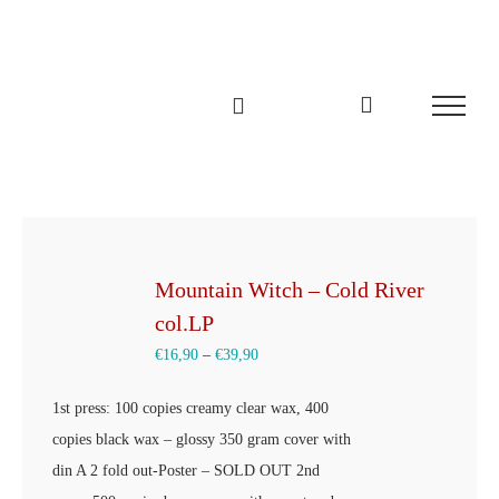
Zum
Inhalt
springen
Mountain Witch – Cold River
col.LP
€
16,90
–
€
39,90
1st press: 100 copies creamy clear wax, 400
copies black wax – glossy 350 gram cover with
din A 2 fold out-Poster – SOLD OUT 2nd