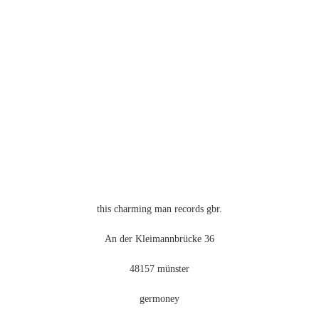
Varianten
auf.
Die
Optionen
können
auf
der
Produktseite
gewählt
werden
this charming man records gbr.
An der Kleimannbrücke 36
48157 münster
germoney