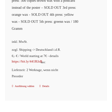
press: 500 copies brown wax with a postcard
instead of the poster – SOLD OUT 3rd press:
orange wax - SOLD OUT 4th press: yellow
wax - SOLD OUT 5th press: greenn wax / 180
Gramm
inkl. MwSt.
zzgl. Shipping -> Deutschland i.d.R.
6,- € / World starting at 7€ - details
https://bit.ly/441RJzB
see:
Lieferzeit: 2 Werktage, wenn nicht
Preorder
Ausführung wählen
Details
Dieses
Produkt
weist
mehrere