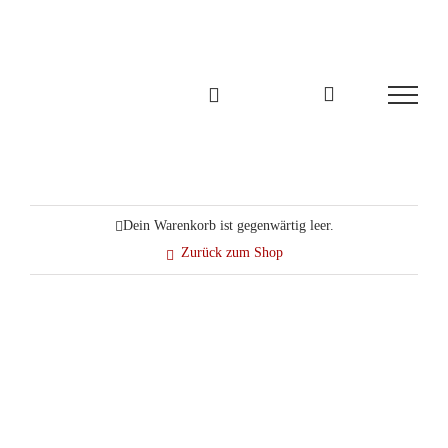
Zum
Inhalt
springen
Dein Warenkorb ist gegenwärtig leer.
Zurück zum Shop